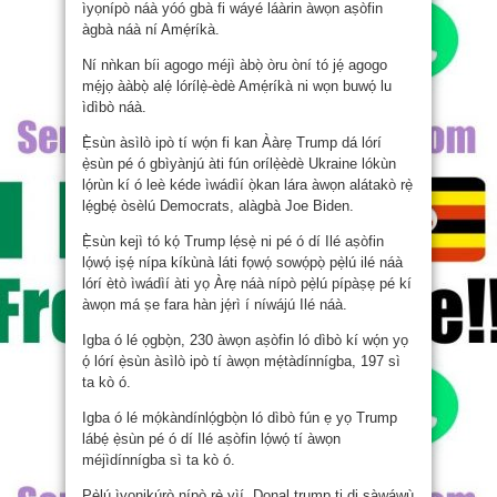
ìyọnípò náà yóó gbà fi wáyé láàrin àwọn aṣòfin
àgbà náà ní Amẹ́ríkà.
Ní nǹkan bíi agogo méjì àbọ̀ òru òní tó jẹ́ agogo
mẹ́jọ ààbọ̀ alẹ́ lórílẹ̀-èdè Amẹ́ríkà ni wọn buwọ́ lu
ìdìbò náà.
Ẹ̀sùn àsìlò ipò tí wọ́n fi kan Ààrẹ Trump dá lórí
ẹ̀sùn pé ó gbìyànjú àti fún orílẹ̀èdè Ukraine lókùn
lọ́rùn kí ó leè kéde ìwádìí ọ̀kan lára àwọn alátakò rẹ̀
lẹ́gbẹ́ òsèlú Democrats, alàgbà Joe Biden.
Ẹ̀sùn kejì tó kọ́ Trump lẹ́sẹ̀ ni pé ó dí Ilé aṣòfin
lọ́wọ́ iṣẹ́ nípa kíkùnà láti fọwọ́ sowọ́pọ̀ pẹ̀lú ilé náà
lórí ètò ìwádìí àti yọ Àrẹ náà nípò pẹ̀lú pípàṣẹ pé kí
àwọn má ṣe fara hàn jẹ́rì í níwájú Ilé náà.
Igba ó lé ọgbọ̀n, 230 àwọn aṣòfin ló dìbò kí wọ́n yọ
ọ́ lórí ẹ̀sùn àsìlò ipò tí àwọn mẹ́tàdínnígba, 197 sì
ta kò ó.
Igba ó lé mọ́kàndínlọ́gbọ̀n ló dìbò fún ẹ yọ Trump
lábẹ́ ẹ̀sùn pé ó dí Ilé aṣòfin lọ́wọ́ tí àwọn
méjìdínnígba sì ta kò ó.
Pẹ̀lú ìyọnikúrò nípò rẹ̀ yìí, Donal trump ti di ṣàwáwù