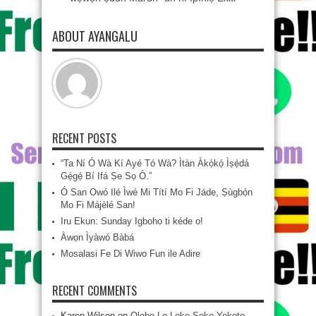
ABOUT AYANGALU
RECENT POSTS
“Ta Ní Ó Wà Kí Ayé Tó Wà? Ìtàn Àkọ́kọ́ Ìṣẹ̀dá
Gẹ́gẹ́ Bí Ifá Ṣe Sọ Ó.”
Ó San Owó Ilé Ìwé Mi Títí Mo Fi Jáde, Ṣùgbọ́n
Mo Fi Májèlé San!
Iru Ekun: Sunday Igboho ti kéde o!
Àwọn Ìyàwó Bàbá
Mosalasi Fe Di Wiwo Fun ile Adire
RECENT COMMENTS
Karen Wilson
on
Olobe Lo Loko Soko-Yokoto