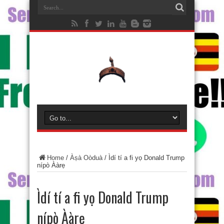
Home
/
Àṣà Oòduà
/
Ìdí tí a fi yọ Donald Trump
nípò Ààrẹ
Ìdí tí a fi yọ Donald Trump
nípò Ààrẹ