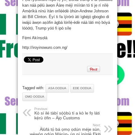
kan náà pẹ̀lú àwọn Ààrẹ méjì mìíràn tó ti jẹ rí nílẹ̀
Amẹ́ríkà nínú ìtàn orílẹ̀èdè ọ̀hún-Andrew Johnson
àti Bill Clinton. Èyí ti fa ìjíròrò àti ìgbẹ́jọ́ gbogbo di
iwájú àwọn aṣòfin àgbà lórílẹ̀-èdè náà láti mọ̀ bóyá
lóòótọ́, Trump yóó fi ipò sílẹ
Fẹ́mi Akínṣọlá
http://iroyinowuro.com.ng/
Tagged with:
ASA OODUA
EDE OODUA
OMO OODUA
Previous:
Kò sí ilé tàbí só̩ò̩bù tí a kò le fo̩ láti
ké̩rù òfin – Àjo̩ Customs
Next:
Àlùfá tọ́ bá ọmọ ọdún méje sùn,
wẹ̀wọ̀n ọdún Márùn- ún ní ìpínlẹ̀ Ekiti