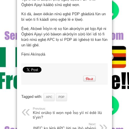
Ọ̀gbẹ́ni Ajayi káàbọ̀ sínú ẹgbẹ́ wọn.
Kó dà, àwọn èèkàn nínú ẹgbẹ́ PDP gbàdúrà fún un
bí wọ́n ti fi káàdì ọmọ ẹgbẹ́ lé e lọ́wọ́.
Ẹ̀wẹ̀, Akọ̀wé Ìròyìn rẹ̀ sọ fún akọròyìn pé lọjọ Ajé ni
Ọ̀gbẹ́ni Ajayi yóó báwọn akọ̀ròyìn ṣọ̀rọ̀ lórí ìdí tó fi
kúrò nínú ẹgbẹ́ APC lọ sí PDP àti ìgbésẹ̀ tó kan fún
un láti gbé.
Fẹ́mi Akínṣọlá
Tagged with:
APC
PDP
Previous:
Kíní orúkọ tí wọn npè Ìsọ yìí ní èdè ìlú
ti’yin?
Next:
INEC kọ lẹ́tà APC láti ṣe ìbò abẹ́nú