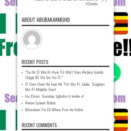
l‘Ondo
ABOUT ABUBAKARMUHD
RECENT POSTS
“Ta Ní Ó Wà Kí Ayé Tó Wà? Ìtàn Àkọ́kọ́ Ìṣẹ̀dá
Gẹ́gẹ́ Bí Ifá Ṣe Sọ Ó.”
Ó San Owó Ilé Ìwé Mi Títí Mo Fi Jáde, Ṣùgbọ́n
Mo Fi Májèlé San!
Iru Ekun: Sunday Igboho ti kéde o!
Àwọn Ìyàwó Bàbá
Mosalasi Fe Di Wiwo Fun ile Adire
RECENT COMMENTS