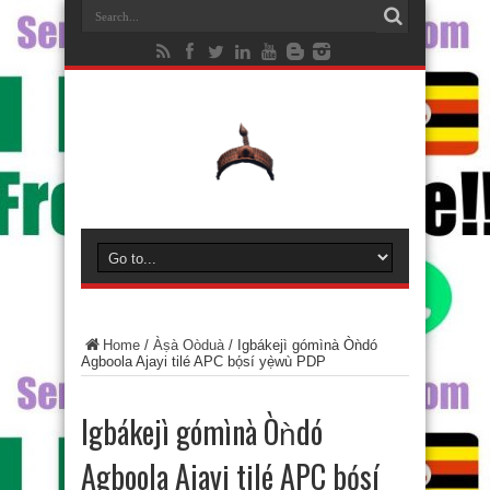
Home
/
Àṣà Oòduà
/
Igbákejì gómìnà Òǹdó
Agboola Ajayi tilé APC bọ́sí yẹ̀wù PDP
Igbákejì gómìnà Òǹdó
Agboola Ajayi tilé APC bọ́sí