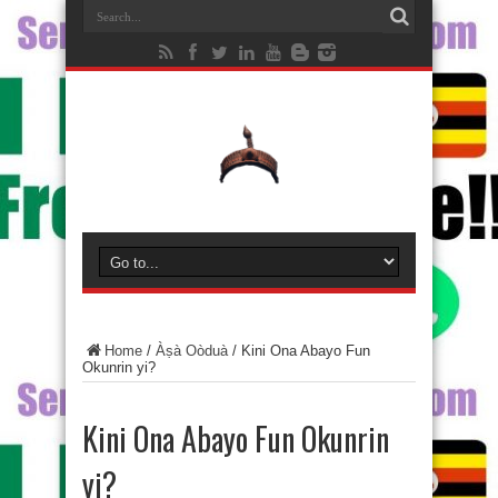
Home
/
Àṣà Oòduà
/
Kini Ona Abayo Fun
Okunrin yi?
Kini Ona Abayo Fun Okunrin
yi?