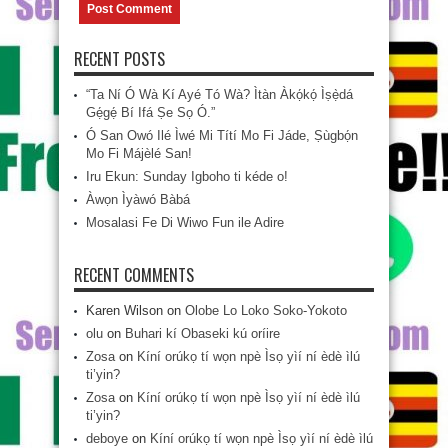
RECENT POSTS
“Ta Ní Ó Wà Kí Ayé Tó Wà? Ìtàn Àkọ́kọ́ Ìṣẹ̀dá
Gẹ́gẹ́ Bí Ifá Ṣe Sọ Ó.”
Ó San Owó Ilé Ìwé Mi Títí Mo Fi Jáde, Ṣùgbọ́n
Mo Fi Májèlé San!
Iru Ekun: Sunday Igboho ti kéde o!
Àwọn Ìyàwó Bàbá
Mosalasi Fe Di Wiwo Fun ile Adire
RECENT COMMENTS
Karen Wilson
on
Olobe Lo Loko Soko-Yokoto
olu
on
Buhari kí Obaseki kú oríire
Zosa
on
Kíní orúkọ tí wọn npè Ìsọ yìí ní èdè ìlú
ti’yin?
Zosa
on
Kíní orúkọ tí wọn npè Ìsọ yìí ní èdè ìlú
ti’yin?
deboye
on
Kíní orúkọ tí wọn npè Ìsọ yìí ní èdè ìlú