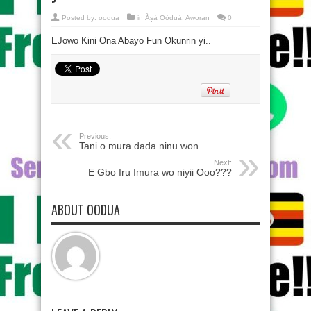
Posted by:
oodua
in
Àṣà Oòduà
,
Aworan
0
EJowo Kini Ona Abayo Fun Okunrin yi..
Previous:
Tani o mura dada ninu won
Next:
E Gbo Iru Imura wo niyii Ooo???
ABOUT OODUA