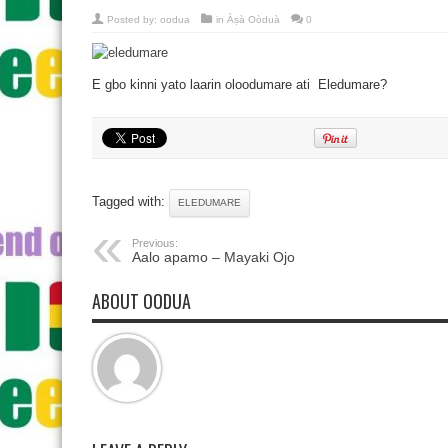
Posted by:
oodua
in
Àṣà Oòduà
0
E gbo kinni yato laarin oloodumare ati Eledumare?
Tagged with:
ELEDUMARE
Previous:
Aalo apamo – Mayaki Ojo
ABOUT OODUA