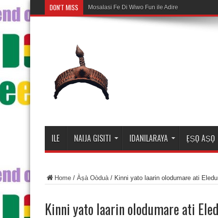
DON'T MISS
Mosalasi Fe Di Wiwo Fun ile Adire
ILE
NAIJA GISITI
IDANILARAYA
ẸṢỌ AṢỌ
Home
/
Àṣà Oòduà
/
Kinni yato laarin olodumare ati Eled
Kinni yato laarin olodumare ati El