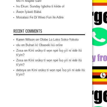
Mo Fi Májèlé San!
Iru Ekun: Sunday Igboho ti kéde o!
Àwọn Ìyàwó Bàbá
Mosalasi Fe Di Wiwo Fun ile Adire
RECENT COMMENTS
Karen Wilson
on
Olobe Lo Loko Soko-Yokoto
olu
on
Buhari kí Obaseki kú oríire
Zosa
on
Kíní orúkọ tí wọn npè Ìsọ yìí ní èdè ìlú
ti’yin?
Zosa
on
Kíní orúkọ tí wọn npè Ìsọ yìí ní èdè ìlú
ti’yin?
deboye
on
Kíní orúkọ tí wọn npè Ìsọ yìí ní èdè ìlú
ti’yin?