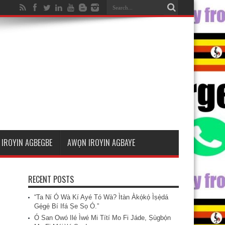
IROYIN AGBEGBE
AWỌN IROYIN AGBAYE
RECENT POSTS
“Ta Ní Ó Wà Kí Ayé Tó Wà? Ìtàn Àkọ́kọ́ Ìṣẹ̀dá
Gẹ́gẹ́ Bí Ifá Ṣe Sọ Ó.”
Ó San Owó Ilé Ìwé Mi Títí Mo Fi Jáde, Ṣùgbọ́n