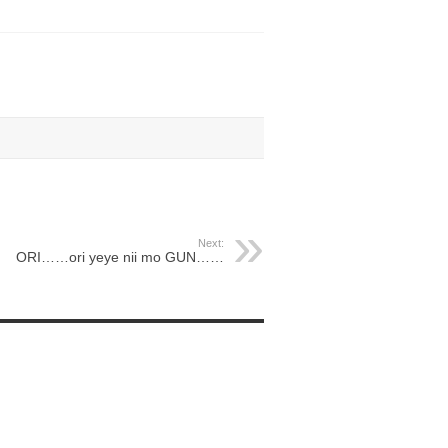
Next:
ORI……ori yeye nii mo GUN……