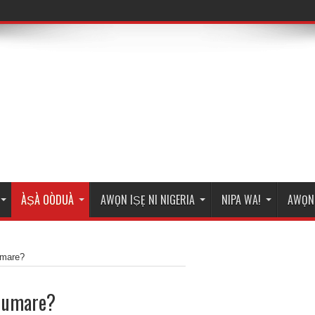
ÀṢÀ OÒDUÀ
AWỌN IṢẸ NI NIGERIA
NIPA WA!
AWỌN 
umare?
edumare?