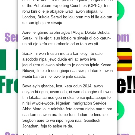
of the Petroleum Exporting Countries (OPEC), ti n
ronu kini o le je abajade iwadii awon olopaa ilu
London, Bukola Saraki ko loju orun mo bi ile ejo tun
se sun igbejo re siwaju.
Aare ile igbimo asofin agba l’Abuja, Dokita Bukola
Saraki ni ile ejo ti sun igbejo re siwaju di ojo karun-
un ati ojo kefa osu kokanla odun ta a wa yii.
Saraki ni won fi esun metala kan eleyii to dale
aisododo nipa ijewo dukia eni ati awon iwa
jegudujera ni awon akoko to je gomina ipinle Kwara.
Nibayii, ile ejo ti sun igbejo naa siwaju latari ki awon
iwadii kan to n lo lowo le jinle daada.
Boya eyin gbagbe, losu keta odun 2014, awon
eniyan bi ogun, awon odo, ni won doloogbe nibi won
ti n lakaka lati rise gba ni eka ile ise ijoba apapo to
n risi wiwole-wode, Nigerian Immigration Service.
Abba Moro lo je minisita feto abenu nigba naa ti oro
naa kan ni awon ara ilu pe fun idaduro re lenu ise.
Sugbon aare to wa nipo nigba naa, Goodluck
Jonathan, foju fo asise re da.