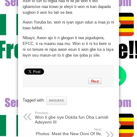
Asiri to tun tu nigba naa ni wi pe won fi eto
igbanisise naa kowo je eleyii ti won ni kan dapada
sugbon ti won ko lati se bee.
Awon Yoruba bo, won ni iyan ogun odun a maa jo ni
lowo felifeli.
Nibayii, Awon ajo ti n gbogun ti iwa jegudujera,
EFCC, ti ra maanu naa mu. Won si ti ni ko bere si
ni so tenure re nipa awon esun ti won gbe ka a laya
leyin osu marun-un to ti gbe ise ijoba ju sile.
Tagged with:
MADUEKE
Previous:
Won ti gbe oye Dokita fun Oba Lamidi
Adeyemi III
Next:
Photos: Meet the New Ooni Of Ife,