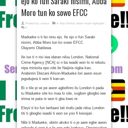
ejo ko fun Saraki nisimi, Abba
Moro tun ko sowo EFCC
Posted by:
oodua
in
Àṣà Oòduà
,
Awọn Iroyin Agbegbe
0
Madueke o ti bo ninu ejo, Ile ejo o fun Saraki
nisimi, Abba Moro tun ko sowo EFCC
Olayemi Olatilewa
Ile ise ti n risi iwa idaran niluu London, National
Crime Agency [NCA] si n ba iwadii won lo ni rebutu
nipa minisita epo robi ile Naijiria nigba kan,
Arabinrin Diezani Alison-Madueke lori awon esun
jegudujera ti won fi kan-an.
Bi o tile je wi pe awon agbofinro ilu London ti pada
tu Madueke sile ko maa lo sile, sugbon gbogbo iwe
irinna re pata ni won ti gba lowo re.
Eleyii ti ko fun lanfaani lati tirafu jade niluu London
titi ti gbogbo iwadii ti won se yoo fi kesejari.
Nibi ti Madueke, obirin akoko ti o je aare egbe awon
orileede ti won ti n fo epo-robi lagbaye, Organization