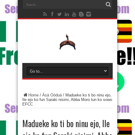
Home
/
Àṣà Oòduà
/
Madueke ko ti bo ninu ejo,
Ile ejo ko fun Saraki nisimi, Abba Moro tun ko sowo
EFCC
Madueke ko ti bo ninu ejo, Ile