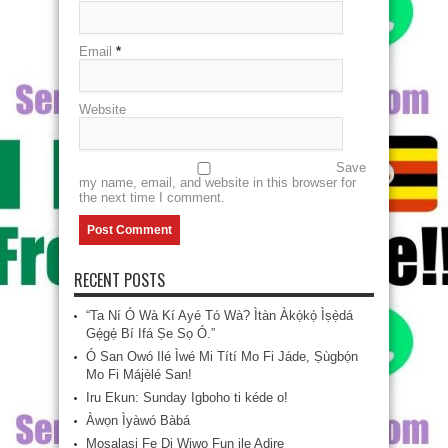
Email
*
Website
Save
my name, email, and website in this browser for
the next time I comment.
RECENT POSTS
“Ta Ní Ó Wà Kí Ayé Tó Wà? Ìtàn Àkọ́kọ́ Ìṣẹ̀dá
Gẹ́gẹ́ Bí Ifá Ṣe Sọ Ó.”
Ó San Owó Ilé Ìwé Mi Títí Mo Fi Jáde, Ṣùgbọ́n
Mo Fi Májèlé San!
Iru Ekun: Sunday Igboho ti kéde o!
Àwọn Ìyàwó Bàbá
Mosalasi Fe Di Wiwo Fun ile Adire