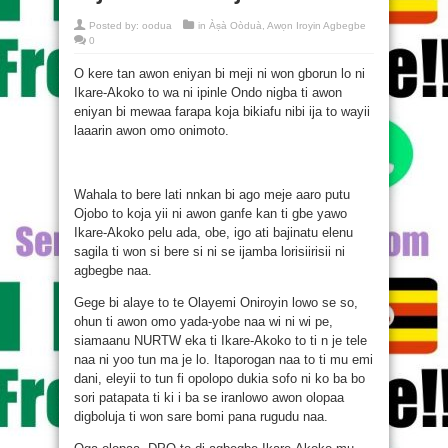
Posted by:
oodua
in
Àṣà Oòduà
,
Awọn Iroyin Agbegbe
0
O kere tan awon eniyan bi meji ni won gborun lo ni
Ikare-Akoko to wa ni ipinle Ondo nigba ti awon
eniyan bi mewaa farapa koja bikiafu nibi ija to wayii
laaarin awon omo onimoto.
Wahala to bere lati nnkan bi ago meje aaro putu
Ojobo to koja yii ni awon ganfe kan ti gbe yawo
Ikare-Akoko pelu ada, obe, igo ati bajinatu elenu
sagila ti won si bere si ni se ijamba lorisiirisii ni
agbegbe naa.
Gege bi alaye to te Olayemi Oniroyin lowo se so,
ohun ti awon omo yada-yobe naa wi ni wi pe,
siamaanu NURTW eka ti Ikare-Akoko to ti n je tele
naa ni yoo tun ma je lo. Itaporogan naa to ti mu emi
dani, eleyii to tun fi opolopo dukia sofo ni ko ba bo
sori patapata ti ki i ba se iranlowo awon olopaa
digboluja ti won sare bomi pana rugudu naa.