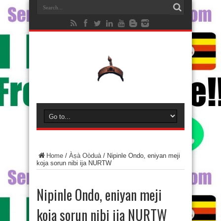
Home
/
Àṣà Oòduà
/
Nipinle Ondo, eniyan meji
koja sorun nibi ija NURTW
Nipinle Ondo, eniyan meji
koja sorun nibi ija NURTW