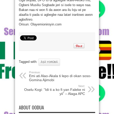
Oga olopaa, DPO to di agbegbe Ikare-Akoko mu,
Ogbeni Musiliu Sogbade jeri si isele to waye naa.
Bakan naa ni won fi da awon ara ilu loju wi pe
alaafia ti pada si agbegbe naa latari iranlowo awon
agbofinro.
Orisun: Olayemioniroyin.com
Tagged with:
ÀṢÀ YORÙBÁ
Previous:
Emi ati Alao-Akala ti lepo di okan soso-
Gomina Ajimobi
Next:
Oselu Kogi: “Idi ti a ko fi yan Faleke ni
yii” – Alaga APC
ABOUT OODUA