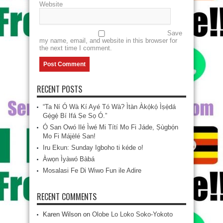
Website
Save
my name, email, and website in this browser for
the next time I comment.
RECENT POSTS
“Ta Ní Ó Wà Kí Ayé Tó Wà? Ìtàn Àkọ́kọ́ Ìṣẹ̀dá
Gẹ́gẹ́ Bí Ifá Ṣe Sọ Ó.”
Ó San Owó Ilé Ìwé Mi Títí Mo Fi Jáde, Ṣùgbọ́n
Mo Fi Májèlé San!
Iru Ekun: Sunday Igboho ti kéde o!
Àwọn Ìyàwó Bàbá
Mosalasi Fe Di Wiwo Fun ile Adire
RECENT COMMENTS
Karen Wilson
on
Olobe Lo Loko Soko-Yokoto