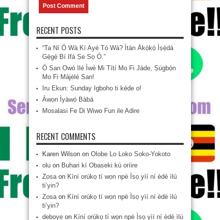
RECENT POSTS
“Ta Ní Ó Wà Kí Ayé Tó Wà? Ìtàn Àkọ́kọ́ Ìṣẹ̀dá
Gẹ́gẹ́ Bí Ifá Ṣe Sọ Ó.”
Ó San Owó Ilé Ìwé Mi Títí Mo Fi Jáde, Ṣùgbọ́n
Mo Fi Májèlé San!
Iru Ekun: Sunday Igboho ti kéde o!
Àwọn Ìyàwó Bàbá
Mosalasi Fe Di Wiwo Fun ile Adire
RECENT COMMENTS
Karen Wilson
on
Olobe Lo Loko Soko-Yokoto
olu
on
Buhari kí Obaseki kú oríire
Zosa
on
Kíní orúkọ tí wọn npè Ìsọ yìí ní èdè ìlú
ti’yin?
Zosa
on
Kíní orúkọ tí wọn npè Ìsọ yìí ní èdè ìlú
ti’yin?
deboye
on
Kíní orúkọ tí wọn npè Ìsọ yìí ní èdè ìlú