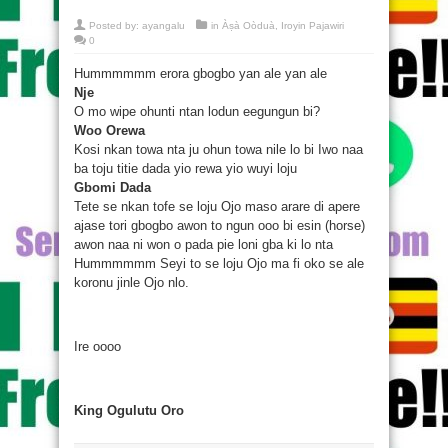
Posted by:
ayangalu
in
Àṣà Oòduà
,
Iroyin Pajawiri
0
Hummmmmm erora gbogbo yan ale yan ale
Nje
O mo wipe ohunti ntan lodun eegungun bi?
Woo Orewa
Kosi nkan towa nta ju ohun towa nile lo bi Iwo naa
ba toju titie dada yio rewa yio wuyi loju
Gbomi Dada
Tete se nkan tofe se loju Ojo maso arare di apere
ajase tori gbogbo awon to ngun ooo bi esin (horse)
awon naa ni won o pada pie loni gba ki lo nta
Hummmmmm Seyi to se loju Ojo ma fi oko se ale
koronu jinle Ojo nlo.
Ire oooo
King Ogulutu Oro