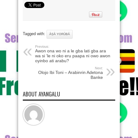
Tagged with:
ÀṢÀ YORÙBÁ
Previous:
Awon ona wo ni a le gba lati gba ara
wa si ‘le ni oko eru paapa ni owo awon
oyinbo ati arabu?
Next:
Olojo Ibi Toni – Arabinrin Adetona
Banke
ABOUT AYANGALU