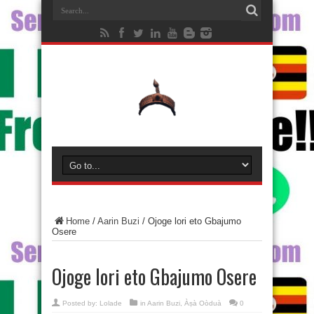
Home
/
Aarin Buzi
/
Ojoge lori eto Gbajumo
Osere
Ojoge lori eto Gbajumo Osere
Posted by:
Lolade
in
Aarin Buzi
,
Àṣà Oòduà
0