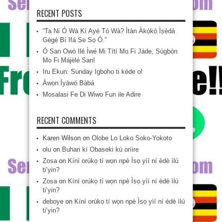
RECENT POSTS
“Ta Ní Ó Wà Kí Ayé Tó Wà? Ìtàn Àkọ́kọ́ Ìṣẹ̀dá
Gẹ́gẹ́ Bí Ifá Ṣe Sọ Ó.”
Ó San Owó Ilé Ìwé Mi Títí Mo Fi Jáde, Ṣùgbọ́n
Mo Fi Májèlé San!
Iru Ekun: Sunday Igboho ti kéde o!
Àwọn Ìyàwó Bàbá
Mosalasi Fe Di Wiwo Fun ile Adire
RECENT COMMENTS
Karen Wilson
on
Olobe Lo Loko Soko-Yokoto
olu
on
Buhari kí Obaseki kú oríire
Zosa
on
Kíní orúkọ tí wọn npè Ìsọ yìí ní èdè ìlú
ti’yin?
Zosa
on
Kíní orúkọ tí wọn npè Ìsọ yìí ní èdè ìlú
ti’yin?
deboye
on
Kíní orúkọ tí wọn npè Ìsọ yìí ní èdè ìlú
ti’yin?