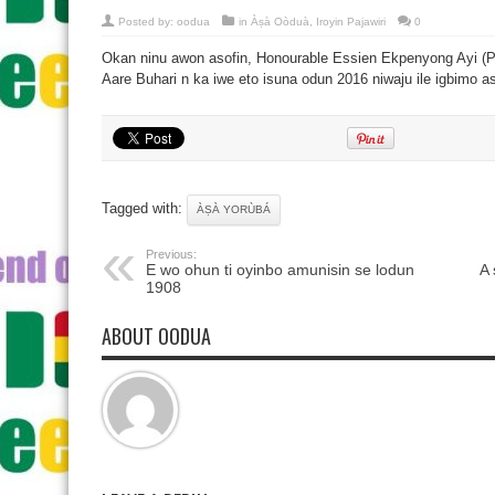
Posted by:
oodua
in
Àṣà Oòduà
,
Iroyin Pajawiri
0
Okan ninu awon asofin, Honourable Essien Ekpenyong Ayi (PDP
Aare Buhari n ka iwe eto isuna odun 2016 niwaju ile igbimo as
Tagged with:
ÀṢÀ YORÙBÁ
Previous:
E wo ohun ti oyinbo amunisin se lodun
A 
1908
ABOUT OODUA