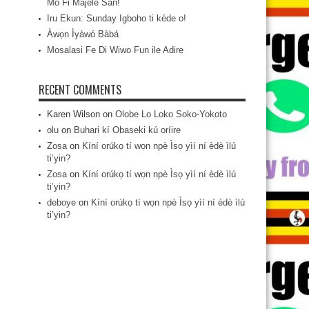
Mo Fi Májèlé San!
Iru Ekun: Sunday Igboho ti kéde o!
Àwọn Ìyàwó Bàbá
Mosalasi Fe Di Wiwo Fun ile Adire
RECENT COMMENTS
Karen Wilson
on
Olobe Lo Loko Soko-Yokoto
olu
on
Buhari kí Obaseki kú oríire
Zosa
on
Kíní orúkọ tí wọn npè Ìsọ yìí ní èdè ìlú
ti’yin?
Zosa
on
Kíní orúkọ tí wọn npè Ìsọ yìí ní èdè ìlú
ti’yin?
deboye
on
Kíní orúkọ tí wọn npè Ìsọ yìí ní èdè ìlú
ti’yin?