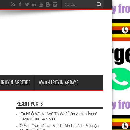
IROYIN AGBEGBE
AWỌN IROYIN AGBAYE
RECENT POSTS
“Ta Ní Ó Wà Kí Ayé Tó Wà? Ìtàn Àkọ́kọ́ Ìṣẹ̀dá
Gẹ́gẹ́ Bí Ifá Ṣe Sọ Ó.”
Ó San Owó Ilé Ìwé Mi Títí Mo Fi Jáde, Ṣùgbọ́n