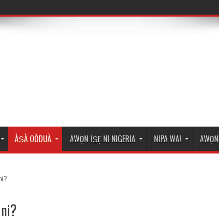
ÀṢÀ OÒDUÀ
AWỌN IṢẸ NI NIGERIA
NIPA WA!
AWỌN 
ni?
 ni?