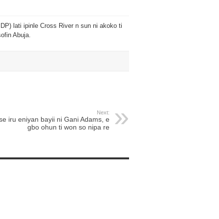
) lati ipinle Cross River n sun ni akoko ti
ofin Abuja.
Next:
se iru eniyan bayii ni Gani Adams, e
gbo ohun ti won so nipa re