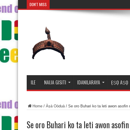
DON'T MISS
Mosalasi Fe
ILE
NAIJA GISITI
IDANILARAYA
ẸṢỌ AṢỌ
Home
/
Àṣà Oòduà
/
Se oro Buhari ko ta leti awon asofin 
Se oro Buhari ko ta leti awon asofin