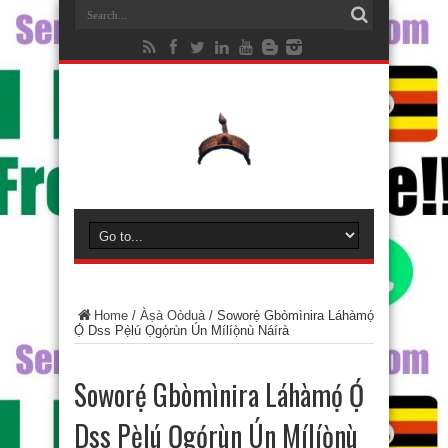
Home
/
Àṣà Oòduà
/
Soworẹ́ Gbòmìnira Láhàmọ́
Ọ́ Dss Pẹ̀lú Ọgọ́rùn Ún Mílíọ̀nù Náírà
Soworẹ́ Gbòmìnira Láhàmọ́ Ọ́
Dss Pẹ̀lú Ọgọ́rùn Ún Mílíọ̀nù