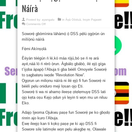
Náírà
Posted by:
ayangalu
in
Àṣà Oòduà
,
Iroyin Pajawiri
on
Comments Off
Soworẹ́
Gbòmìnira
Soworẹ́ gbòmìnira láhàmọ́ ọ́ DSS pẹ̀lú ọgọ́rùn ún
Láhàmọ́
Ọ́
mílíọ̀nù náírà
Dss
Pẹ̀lú
Ọgọ́rùn
Fẹ́mi Akínṣọlá
Ún
Mílíọ̀nù
Náírà
Èèyàn téégún ń lé,kó máa rọ́jú,bó ṣe ń rẹ ará
ayé,náà ló ń rèrò ọ̀run. Àgbálọ gbábọ̀, ilé ẹjọ́ gíga
t’ìjọba àpapọ̀ l’Abuja ti gba béèlì Omoyele Soworẹ́
to ṣagbatẹru iwọde “Revolution Now”.
Ọgọrun un miliọnu náírà ni ilé ẹjọ́ fi fun Soworẹ́ ni
béèlì pẹlu oniduro meji lọsan ọjọ Ẹti.
Soworẹ́ ti wa ni ahamọ ileeṣẹ ọtẹlẹmuyẹ DSS lati
ọjọ kẹta oṣu Kẹjọ ọdun yii lẹyin ti wọn mu un niluu
Eko.
Adajọ Ijeoma Ojukwu paṣẹ fun Soworẹ́ pe ko gbọdọ
rinrin ajo kuro l’Abuja.
Ẹwẹ ileẹjọ kan ti kọkọ paṣẹ pe ki ajọ DSS fi
Sowore silẹ latimọle wọn pẹlu akẹgbẹ rẹ, Olawale