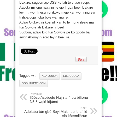
Bakare, ṣugbọn ajọ DSS kọ lati tẹle aṣẹ ileẹjọ.
Aadọta miliọnu naira ni ile ẹjọ fi gba béèli Bakare
lẹyin ti wọn fi ẹsun onikoko meje kan wọn ninu eyi
ti ifipa doju ijọba bolẹ wa ninu rẹ.
Adajọ Ojukwu ni kosi idi kan to le mu ki ileẹjọ ma
fun Soworẹ́ ati Bakare ni béèli.
Ṣùgbọ́n, adajọ kilọ fun Soworẹ́ pe ko gbọdọ ba
awọn Akọ̀ròyìn sọrọ lẹyin béèli rẹ.
Tagged with:
ASA OODUA
EDE OODUA
OODUARERE.COM
Previous:
Ilééṣẹ́ Aṣọ́bodè Naijiria ń pa bílíọ̀nù
N5.8 wọlé lójúmọ́
Next:
Adelabu tún gbé Ṣeyi Makinde lọ sí ilé
ẹjọ́ kòtẹ́milọ́rùn