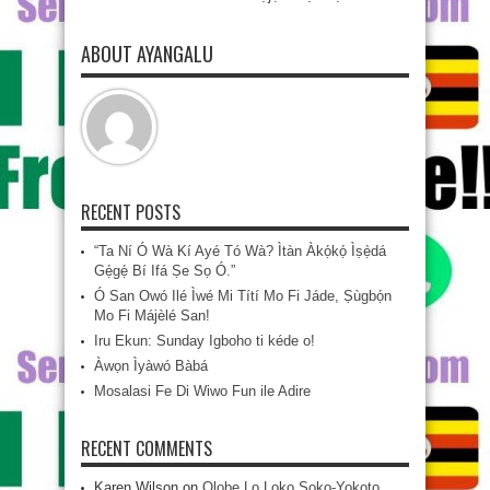
ABOUT AYANGALU
RECENT POSTS
“Ta Ní Ó Wà Kí Ayé Tó Wà? Ìtàn Àkọ́kọ́ Ìṣẹ̀dá
Gẹ́gẹ́ Bí Ifá Ṣe Sọ Ó.”
Ó San Owó Ilé Ìwé Mi Títí Mo Fi Jáde, Ṣùgbọ́n
Mo Fi Májèlé San!
Iru Ekun: Sunday Igboho ti kéde o!
Àwọn Ìyàwó Bàbá
Mosalasi Fe Di Wiwo Fun ile Adire
RECENT COMMENTS
Karen Wilson
on
Olobe Lo Loko Soko-Yokoto