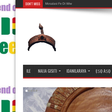
DON'T MISS
Mosalasi Fe Di Wiwo Fun ile Adire
ILE
NAIJA GISITI
IDANILARAYA
ẸṢỌ AṢỌ