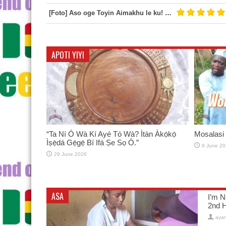
[Foto] Aso oge Toyin Aimakhu le ku! #Igo loju omo odaran
APOTI YIYI
“Ta Ní Ó Wà Kí Ayé Tó Wà? Ìtàn Àkọ́kọ́
Mosalasi 
Ìṣẹ̀dá Gẹ́gẹ́ Bí Ifá Ṣe Sọ Ó.”
9 June 20
29 June 2026
ASA
I’m N
2nd H
aya