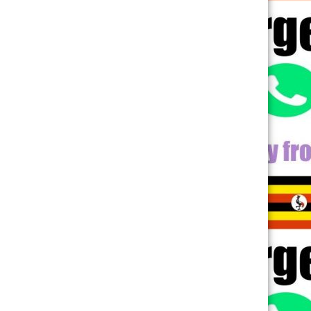
Kunrin Yi
Tonto Dikeh ki Mercy Johnson