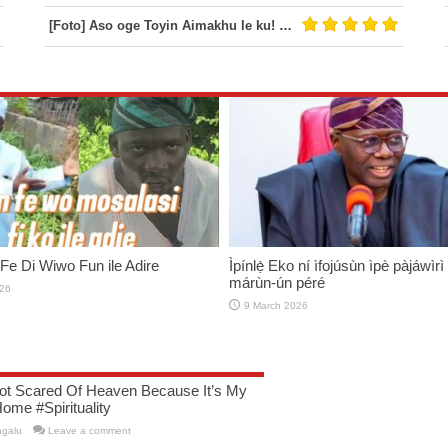
[Foto] Aso oge Toyin Aimakhu le ku! #Igo loju omo odaran
Fe Di Wiwo Fun ile Adire
Ìpínlẹ̀ Eko ní ìfojúsùn ìpè pàjáwìrì 
márùn-ún péré
26
9 March 2026
ot Scared Of Heaven Because It’s My
ome #Spirituality
ngalu
Leave a comment