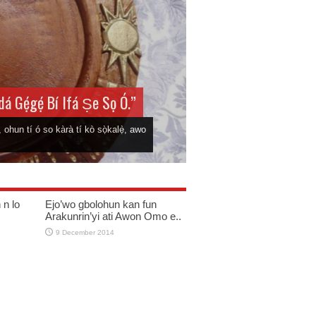
dá Gẹ́gẹ́ Bí Ifá Ṣe Sọ Ó.”
Mosalasi Fe Di Wiwo
 ohun tí ó so kàrà tí kò sọ̀kalẹ̀, awo
...
 n lo
Ejo’wo gbolohun kan fun
Arakunrin’yi ati Awon Omo e..
9 December 2014