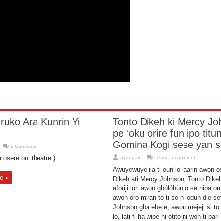
Mogaji
?????
1 October 2017
30 July 2017
ruko Ara Kunrin Yi
Tonto Dikeh ki Mercy J
pe ‘oku orire fun ipo titun
Gomina Kogi sese yan si
1 Comment
 osere oni theatre )
ayangalu
Leave a comment
Awuyewuye ija ti oun lo laarin awọn o
e »
Dikeh ati Mercy Johnson, Tonto Dikeh 
aforiji lori awọn gbólóhùn o ṣe nipa ọm
awon oro miran to ti so ni odun die s
Johnson gba ebe e, awon mejeji si tọ
lo, lati fi ha wipe ni otito ni won ti pari 