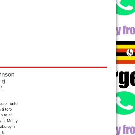
pe ‘oku orire fun ipo titun ti
Gomina Kogi sese yan si’.
15 March 2017
ohnson
 ti
’.
ṣere Tonto
ti toro
ọ rẹ ati
eyin. Mercy
 akọroyin
ija