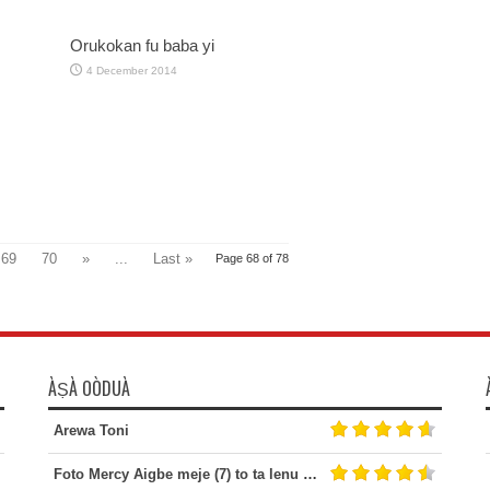
Orukokan fu baba yi
4 December 2014
69
70
»
...
Last »
Page 68 of 78
ÀṢÀ OÒDUÀ
Arewa Toni
Foto Mercy Aigbe meje (7) to ta lenu bi ataare