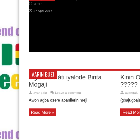
il 2016
AARIN BUZI
Oga Bello àti iyalode Binta
Kinin O
Mogaji
?????
ayangalu
Leave a comment
ayangalu
Awon agba osere apanilerin meji
(gbajugbaja
Read More »
Read Mor