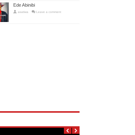
Ede Abinibi
asatiwa
Leave a comment
Oga Bello àti iyalode Binta
Kinin Oruko Ara 