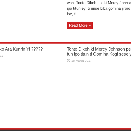
won. Tonto Dikeh , si ki Mercy Johnso
ipo titun eyi ti unse biba gomina jiroro 
ise, ti ...
Read More »
ko Ara Kunrin Yi ?????
Tonto Dikeh ki Mercy Johnson pe 
fun ipo titun ti Gomina Kogi sese y
017
15 March 2017