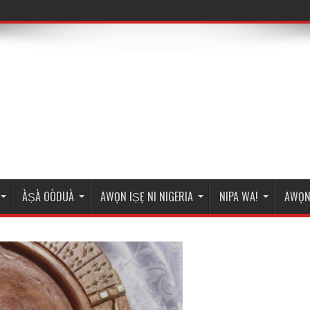
ÀṢÀ OÒDUÀ
AWỌN IṢẸ NI NIGERIA
NIPA WA!
AWỌN