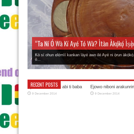
“Ta Ní Ó Wà Kí Ayé Tó Wà? Ìtàn Àkọ́kọ́ Ìṣẹ̀
 ló ń
Kò sí ohun ẹlẹ́mìí kankan láyé awo ilé Ayé ni ọ̀run àkọ́kọ́,
ò...
RECENT POSTS
Ejo se ebi omo ni abi ti baba
Ejowo niboni arakunrin
9 December 2014
9 December 2014