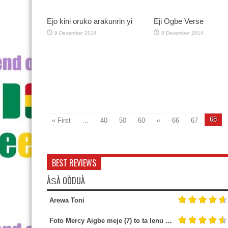
Ejo kini oruko arakunrin yi
Eji Ogbe Verse
9 December 2014
8 December 2014
68
« First
...
40
50
60
«
66
67
BEST REVIEWS
ÀṢÀ OÒDUÀ
Arewa Toni
Foto Mercy Aigbe meje (7) to ta lenu bi ataare