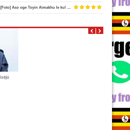
[Foto] Aso oge Toyin Aimakhu le ku! #Igo loju omo odaran
ìsẹ́jú