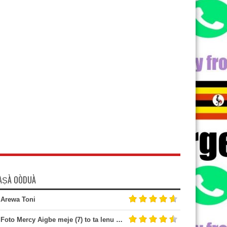
ÀṢÀ OÒDUÀ
Arewa Toni
Foto Mercy Aigbe meje (7) to ta lenu bi ataare