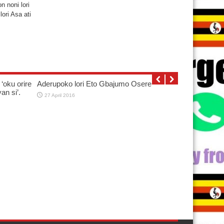
n noni lori
lori Asa ati
‘oku orire
Aderupoko lori Eto Gbajumo Osere
an si’.
27 April 2016