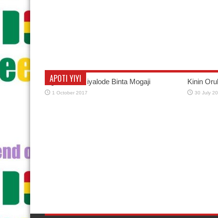
APOTI YIYI
Oga Bello àti iyalode Binta Mogaji
Kinin Oru
1 October 2017
30 July 2