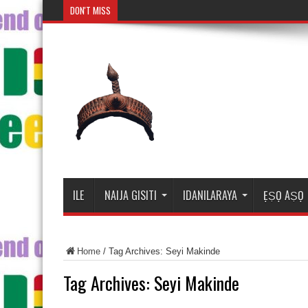
DON'T MISS
Mosalasi
ILE
NAIJA GISITI
IDANILARAYA
ẸṢỌ AṢỌ
Home
/
Tag Archives: Seyi Makinde
Tag Archives:
Seyi Makinde