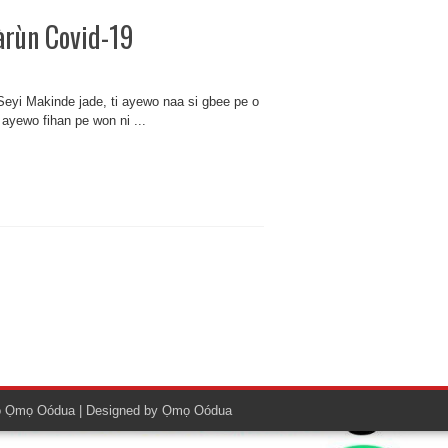
 àrùn Covid-19
Seyi Makinde jade, ti ayewo naa si gbee pe o
 ayewo fihan pe won ni ...
o
Ọmọ Oódua
| Designed by
Ọmọ Oódua