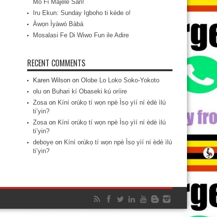
Mo Fi Májèlé San!
Iru Ekun: Sunday Igboho ti kéde o!
Àwọn Ìyàwó Bàbá
Mosalasi Fe Di Wiwo Fun ile Adire
RECENT COMMENTS
Karen Wilson
on
Olobe Lo Loko Soko-Yokoto
olu
on
Buhari kí Obaseki kú oríire
Zosa
on
Kíní orúkọ tí wọn npè Ìsọ yìí ní èdè ìlú
ti’yin?
Zosa
on
Kíní orúkọ tí wọn npè Ìsọ yìí ní èdè ìlú
ti’yin?
deboye
on
Kíní orúkọ tí wọn npè Ìsọ yìí ní èdè ìlú
ti’yin?