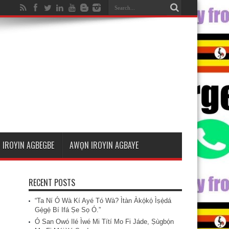
 IROYIN AGBEGBE
AWỌN IROYIN AGBAYE
RECENT POSTS
“Ta Ní Ó Wà Kí Ayé Tó Wà? Ìtàn Àkọ́kọ́ Ìṣẹ̀dá
Gẹ́gẹ́ Bí Ifá Ṣe Sọ Ó.”
Ó San Owó Ilé Ìwé Mi Títí Mo Fi Jáde, Ṣùgbọ́n