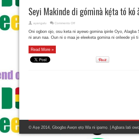
Seyi Makinde di gómìnà kẹ́ta tó kó
on
ayangalu
Comments Off
Seyi
Makinde
Oni ogbon ojo, osu keta ni ayewo gomina ipinle Oyo, Alagba 
di
gómìnà
ni arun naa. Oun ni o maa je eleeketa gomina ni orileede yii ti
kẹ́ta
tó
kó
Read More »
àrùn
Covid-
19
© Aṣẹ 2014, Gbogbo Awọn ẹtọ Wa ni ipamọ. | Agbara lati ow