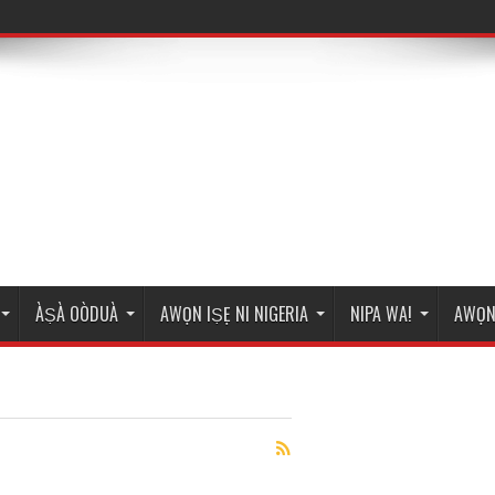
ÀṢÀ OÒDUÀ
AWỌN IṢẸ NI NIGERIA
NIPA WA!
AWỌN