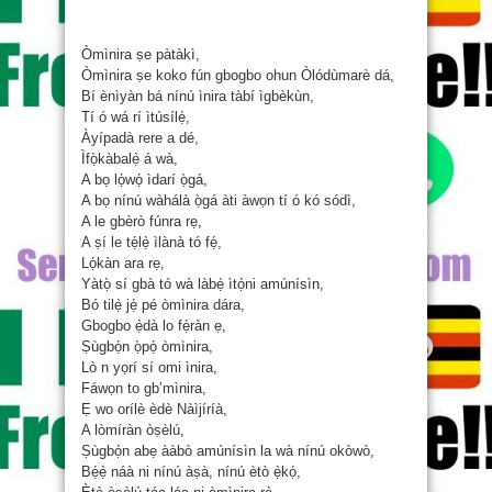
Òmìnira ṣe pàtàkì,
Òmìnira ṣe koko fún gbogbo ohun Òlódùmarè dá,
Bí ènìyàn bá nínú ìnira tàbí ìgbèkùn,
Tí ó wá rí ìtúsílẹ̀,
Àyípadà rere a dé,
Ìfọ̀kàbalẹ̀ á wà,
A bọ lọ́wọ́ ìdarí ọ̀gá,
A bọ nínú wàhálà ọ̀gá àti àwọn tí ó kó sódì,
A le gbèrò fúnra rẹ,
A ṣí le tẹ́lẹ̀ ìlànà tó fẹ́,
Lọ́kàn ara rẹ,
Yàtọ̀ sí gbà tó wà làbẹ́ ìtọ́ni amúnísìn,
Bó tilẹ̀ jẹ́ pé òmìnira dára,
Gbogbo ẹ̀dà lo fẹ́ràn ẹ,
Ṣùgbọ́n ọ̀pọ́ òmìnira,
Lò n yọrí sí omi ìnira,
Fáwọn to gb’mìnira,
Ẹ wo orílè èdè Nàìjíríà,
A lòmíràn òṣèlú,
Ṣùgbọ́n abẹ ààbò amúnísìn la wà nínú okòwò,
Bẹ́ẹ̀ náà ni nínú àṣà, nínú ètò ẹ̀kọ́,