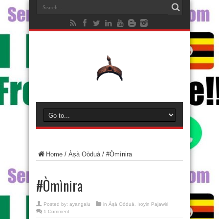
Home
/
Àṣà Oòduà
/
‪#‎Òmìnira‬
‪#‎Òmìnira‬
Posted by:
ayangalu
in
Àṣà Oòduà
,
Iroyin Pajawiri
1 Comment