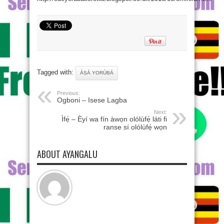
Tagged with:
ÀṢÀ YORÙBÁ
Previous:
Ogboni – Isese Lagba
Next:
Ìfẹ́ – Èyí wa fín àwọn olólùfẹ́ láti fi
ranse sí olólùfẹ́ wọn
ABOUT AYANGALU