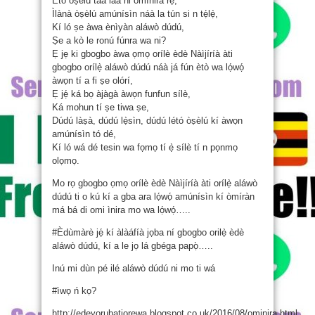
Ètò òṣèlú táa láa ni òmìnira rẹ̀,
Ìlànà òṣèlú amúnísìn náà la tún si n tẹ́lẹ̀,
Kí ló ṣe àwa ènìyàn aláwò dúdú,
Ṣe a kò le ronú fúnra wa ni?
Ẹ jẹ ki gbogbo àwa ọmọ orílè èdè Nàìjíríà àti
gbogbo orílẹ̀ aláwò dúdú náà já fún ètò wa lọ́wọ́
àwọn tí a fi ṣe olórí,
Ẹ jẹ́ ká bọ àjàgà àwọn funfun sílè,
Ká mohun tí ṣe tiwa ṣe,
Dúdú làṣà, dúdú lẹ̀sìn, dúdú létó òṣèlú kí àwọn
amúnísìn tó dé,
Kí ló wá dé tesin wa fọmọ tí ẹ̀ sílè tí n pọnmọ
olọmọ.
Mo rọ gbogbo ọmọ orílè èdè Nàìjíríà àti orílẹ̀ aláwò
dúdú ti o kú kí a gba ara lọ́wọ́ amúnísìn kí òmíràn
má bá di omi ìnira mo wa lọ́wọ́…..
‪#‎Èdùmàrè‬ jẹ́ kí àlàáfíà jọba ní gbogbo orilẹ̀ èdè
aláwò dúdú, kí a le jọ lá gbéga papọ̀…..
Inú mi dùn pé ilé aláwò dúdú ni mo ti wá
‪#‎ìwọ‬ ń kọ?
http://edeyorubatiorewa.blogspot.co.uk/2016/08/ominira.html