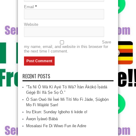
Email
*
Website
Save
my name, email, and website in this browser for
the next time I comment.
RECENT POSTS
“Ta Ní Ó Wà Kí Ayé Tó Wà? Ìtàn Àkọ́kọ́ Ìṣẹ̀dá
Gẹ́gẹ́ Bí Ifá Ṣe Sọ Ó.”
Ó San Owó Ilé Ìwé Mi Títí Mo Fi Jáde, Ṣùgbọ́n
Mo Fi Májèlé San!
Iru Ekun: Sunday Igboho ti kéde o!
Àwọn Ìyàwó Bàbá
Mosalasi Fe Di Wiwo Fun ile Adire