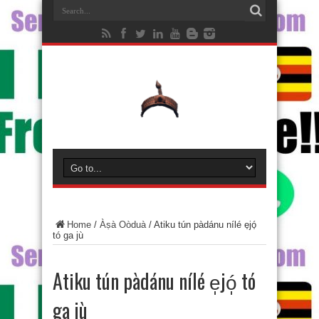
Home
/
Àṣà Oòduà
/
Atiku tún pàdánu nílé e̩jó̩
tó ga jù
Atiku tún pàdánu nílé e̩jó̩ tó
ga jù