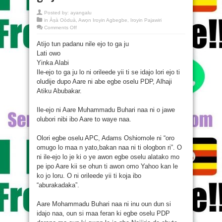
Posted by:
ayangalu
in
Àṣà Oòduà
,
Awọn Iroyin Agbegbe
,
Iroyin Pajawiri
on
Comments Off
Atiku
tún
Atijo tun padanu nile ejo to ga ju
pàdánu
nílé
Lati owo
e̩jó̩
tó
Yinka Alabi
ga
jù
Ile-ejo to ga ju lo ni orileede yii ti se idajo lori ejo ti
oludije dupo Aare ni abe egbe oselu PDP, Alhaji
Atiku Abubakar.
Ile-ejo ni Aare Muhammadu Buhari naa ni o jawe
olubori nibi ibo Aare to waye naa.
Olori egbe oselu APC, Adams Oshiomole ni “oro
omugo lo maa n yato,bakan naa ni ti ologbon ri”. O
ni ile-ejo lo je ki o ye awon egbe oselu alatako mo
pe ipo Aare kii se ohun ti awon omo Yahoo kan le
ko jo loru. O ni orileede yii ti koja ibo
“aburakadaka”.
Aare Mohammadu Buhari naa ni inu oun dun si
idajo naa, oun si maa feran ki egbe oselu PDP