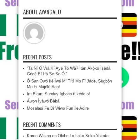
ABOUT AYANGALU
RECENT POSTS
“Ta Ní Ó Wà Kí Ayé Tó Wà? Ìtàn Àkọ́kọ́ Ìṣẹ̀dá
Gẹ́gẹ́ Bí Ifá Ṣe Sọ Ó.”
Ó San Owó Ilé Ìwé Mi Títí Mo Fi Jáde, Ṣùgbọ́n
Mo Fi Májèlé San!
Iru Ekun: Sunday Igboho ti kéde o!
Àwọn Ìyàwó Bàbá
Mosalasi Fe Di Wiwo Fun ile Adire
RECENT COMMENTS
Karen Wilson
on
Olobe Lo Loko Soko-Yokoto