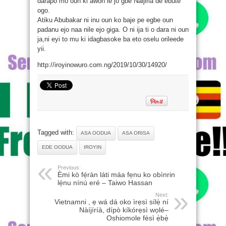
darapo mo oun ki awon le jo gbe Naijiria de ebute
ogo.
Atiku Abubakar ni inu oun ko baje pe egbe oun
padanu ejo naa nile ejo giga. O ni ija ti o dara ni oun
ja,ni eyi to mu ki idagbasoke ba eto oselu orileede
yii.
http://iroyinowuro.com.ng/2019/10/30/14920/
Tagged with:
ASA OODUA
ASA ORISA
EDE OODUA
IROYIN
Previous:
Èmi kò fé̩ràn láti máa fe̩nu ko obìnrin
lé̩nu nínú eré – Taiwo Hassan
Next:
Vietnamni , ẹ wá dá oko ìrẹsì sílẹ̀ ní
Nàíjíríà, dípò kíkórẹsì wọlé–
Oshiomole fèsì ẹ̀bẹ̀