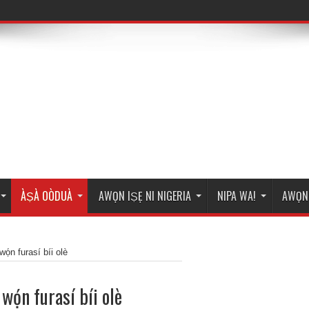
ÀṢÀ OÒDUÀ
AWỌN IṢẸ NI NIGERIA
NIPA WA!
AWỌN 
ọ́n furasí bíi olè
wọ́n furasí bíi olè