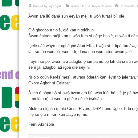
Posted by:
ayangalu
in
Àṣà Oòduà
,
Iroyin Pajawiri
Comments O
Àwọn ará ilú dáná sún èèyàn méjì tí wọ́n furasí bíi olè
Ọjọ́ gbogbo n t’olè, ọjọ́ kan n tolóhun.
Àwọn ènìyàn méjì kan ti wọ́n fura si gẹ́gẹ́ bi olè, ni wọ́n ti dá
Ìṣẹ̀lẹ̀ náà wáyé ní agbègbè Akai Effa, tíwọ́n sì fi tipá fún àwọ
láti sọ fún wọ́n pé, wọ́n ti fẹ́ dána sun wọ́n nítorí àwọn jalè .
Ìròyìn sọ pé, àwọn ará àdúgbò ọ̀hún pàmọ̀ pọ̀ láti dáná sún àw
ṣe ń jà ládúgbò láti ìgbà díẹ̀ sẹ́yìn.
Ní ọjọ́ ọdún Kérésìmesì, afurasí ọ̀daràn kan lẹ́yìn tó jalè tán,
Okoro Agbor ní Calabar.
À mọ́ ó pàpà bọ́ sí ọwọ́ àwọn ará ìlú, wọ́n lùú, bó tilẹ̀ jẹ́ pé à
ti bọ́ lára rẹ̀ kí wọ́n tó gbé e dé ilé ìwòsàn
Alukoro ọlọ́pàá ìpínlẹ̀ Cross Rivers, DSP Irene Ugbo, fìdíi ọ̀rọ̀
tilẹ̀ sọ ọ̀rọ̀ míràn kún àlàyé rẹ̀ mọ́.
Fẹ́mi Akínṣọlá