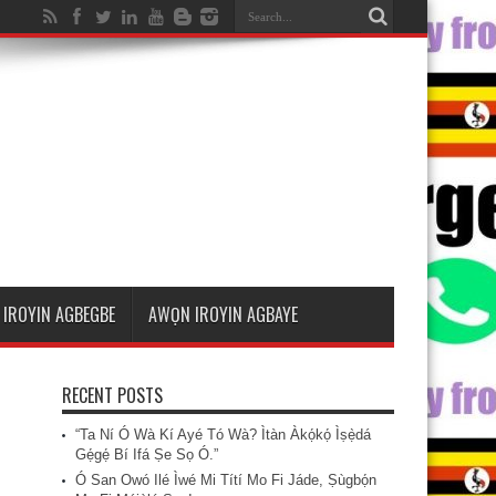
IROYIN AGBEGBE
AWỌN IROYIN AGBAYE
RECENT POSTS
“Ta Ní Ó Wà Kí Ayé Tó Wà? Ìtàn Àkọ́kọ́ Ìṣẹ̀dá
Gẹ́gẹ́ Bí Ifá Ṣe Sọ Ó.”
Ó San Owó Ilé Ìwé Mi Títí Mo Fi Jáde, Ṣùgbọ́n