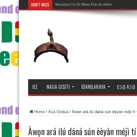
DON'T MISS
Mosalasi Fe Di Wiwo Fun ile Adire
ILE
NAIJA GISITI
IDANILARAYA
ẸṢỌ AṢỌ
Home
/
Àṣà Oòduà
/
Àwọn ará ilú dáná sún èèyàn méjì tí w
Àwọn ará ilú dáná sún èèyàn méjì tí 