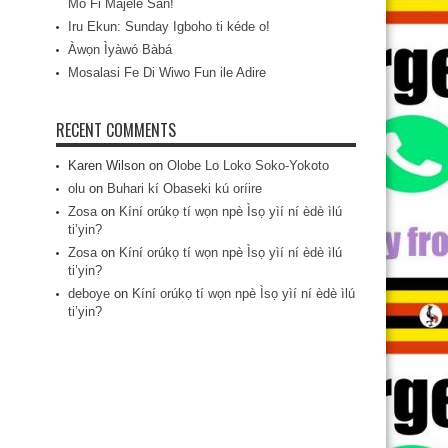
Mo Fi Májèlé San!
Iru Ekun: Sunday Igboho ti kéde o!
Àwọn Ìyàwó Bàbá
Mosalasi Fe Di Wiwo Fun ile Adire
RECENT COMMENTS
Karen Wilson
on
Olobe Lo Loko Soko-Yokoto
olu
on
Buhari kí Obaseki kú oríire
Zosa
on
Kíní orúkọ tí wọn npè Ìsọ yìí ní èdè ìlú
ti’yin?
Zosa
on
Kíní orúkọ tí wọn npè Ìsọ yìí ní èdè ìlú
ti’yin?
deboye
on
Kíní orúkọ tí wọn npè Ìsọ yìí ní èdè ìlú
ti’yin?