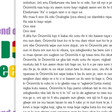
onitohun, òrò enu Eledumare ntu bee lo si nde, fun idi eyi e je
Òrúnmìlà naa koju iru awon isoro bayi nigbati awon eni ibi fe
Eledumare “ifa” o segun won o si raye se.
Mo maa fi ese ifá odu Osalogbe (osa elesu) se idanileko nipa i
Ifá náà ki bayi wípé:
Omi réré
Omi rèré
A difa fun Òrúnmìlà lojo ti baba nlo sotu ife ti nlo bawon tay
mu oun dani, Òrúnmìlà loun ko ni le mu dani nitori oun ko le je
sini nbe Òrúnmìlà wipe oun koni dojuti, oni ki Òrúnmìlà jeki
oun ni ibura oni oun ko ki nbura, iya odogboniko ba bere sin
si maa njeran oni sugbon se Òrúnmìlà ri igi towa ninu iho okut
Òrúnmìlà, bi Òrúnmìlà se gba lati mulo sotu ife niyen, nigbati
nsetutu lati fi tun awon nkan toti baje se, ko ti e pe rara seni
otu ife je, bi okiki re se nkan sotun bee lo nkan sosi, otu ife
nparuwo le Òrúnmìlà lori wipe baba ti ba ilu won je, won ni ou
wogbon dasi alejo re o ki o si bawon se ilu won to baje o, Òrú
ki Òrúnmìlà lo rubo ki o lo gbebo naa si “agbèrùn”(orita met
nigba kutu iwase, Òrúnmìlà lo foju pamo sibikan lati le mo nka
odogboniko nbo lati ibi to ti lo “ró” se lo de agberun to nwo is
ma go o, oni ojo to fi eku papate oun gbeje, oni ojó to fi eja 
gbeje oni se isu lasan lasan to wa fi rubo yi ni oun koni le je,
kinni o buje nigba keji, igba to maa buje nigba keta ko mo wi
se ni ki oun gbemi seni egungun eran ha lona ofun ko wale gb