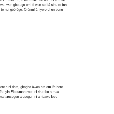
 wa, won gbe ago omi ti won se ifá sinu re fun
i to nbi gòòrògò, Òrúnmìlà fiyere ohun bonu
bere sini dara, gbogbo àwon ara otu ife bere
ifá nyin Eledumare won ni riru ebo a maa
awa larusegun arusegun ni a nbawo lese