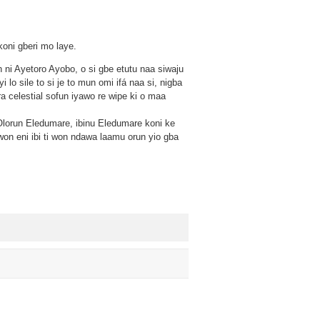
koni gberi mo laye.
an ni Ayetoro Ayobo, o si gbe etutu naa siwaju
yi lo sile to si je to mun omi ifá naa si, nigba
ra celestial sofun iyawo re wipe ki o maa
 Olorun Eledumare, ibinu Eledumare koni ke
won eni ibi ti won ndawa laamu orun yio gba