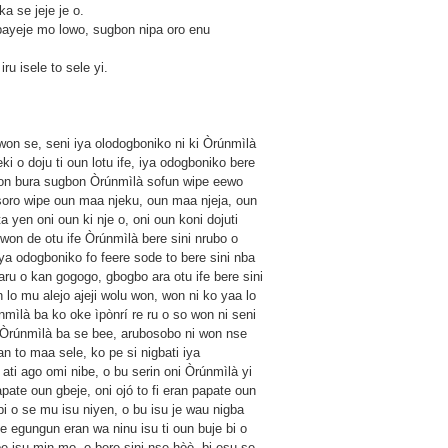
ka se jeje je o.
 bayeje mo lowo, sugbon nipa oro enu
ru isele to sele yi.
e won se, seni iya olodogboniko ni ki Òrúnmìlà
ki o doju ti oun lotu ife, iya odogboniko bere
 won bura sugbon Òrúnmìlà sofun wipe eewo
i soro wipe oun maa njeku, oun maa njeja, oun
a yen oni oun ki nje o, oni oun koni dojuti
 won de otu ife Òrúnmìlà bere sini nrubo o
 iya odogboniko fo feere sode to bere sini nba
 daru o kan gogogo, gbogbo ara otu ife bere sini
n lo mu alejo ajeji wolu won, won ni ko yaa lo
nmìlà ba ko oke ìpònrí re ru o so won ni seni
a) Òrúnmìlà ba se bee, arubosobo ni won nse
n to maa sele, ko pe si nigbati iya
u ati ago omi nibe, o bu serin oni Òrúnmìlà yi
papate oun gbeje, oni ojó to fi eran papate oun
 bi o se mu isu niyen, o bu isu je wau nigba
pe egungun eran wa ninu isu ti oun buje bi o
e isu min mo, o bere sini nse hòò, bi esu se