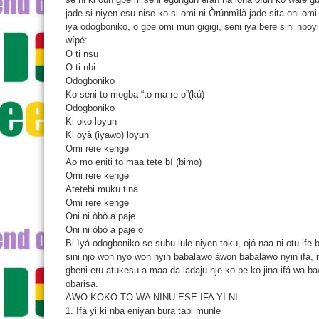
jade si niyen esu nise ko si omi ni Òrúnmìlà jade sita oni omi
iya odogboniko, o gbe omi mun gigigi, seni iya bere sini npoy
wípé:
O ti nsu
O ti nbi
Odogboniko
Ko seni to mogba “to ma re o”(kú)
Odogboniko
Ki oko loyun
Ki oyà (iyawo) loyun
Omi rere kenge
Ao mo eniti to maa tete bí (bimo)
Omi rere kenge
Atetebi muku tina
Omi rere kenge
Oni ni òbò a paje
Oni ni òbò a paje o
Bi ìyá odogboniko se subu lule niyen toku, ojó naa ni otu ife 
sini njo won nyo won nyin babalawo àwon babalawo nyin ifá, 
gbeni eru atukesu a maa da ladaju nje ko pe ko jina ifá wa b
obarisa.
AWO KOKO TO WA NINU ESE IFA YI NI:
1. Ifá yi ki nba eniyan bura tabi munle