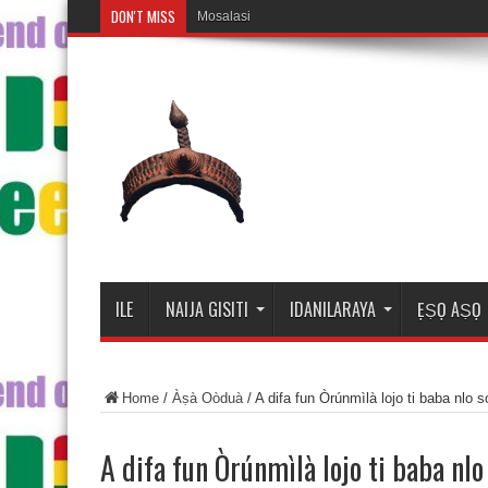
DON'T MISS
Mosalasi Fe Di Wiwo Fun ile Adir
ILE
NAIJA GISITI
IDANILARAYA
ẸṢỌ AṢỌ
Home
/
Àṣà Oòduà
/
A difa fun Òrúnmìlà lojo ti baba nlo 
A difa fun Òrúnmìlà lojo ti baba nlo