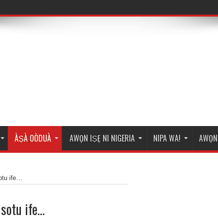
ÀṢÀ OÒDUÀ
AWỌN IṢẸ NI NIGERIA
NIPA WA!
AWỌN 
sotu ife…
 sotu ife…