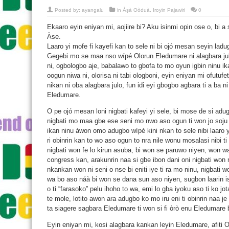
Posted by:
ayangalu
in
Àṣà Oòduà
,
Iroyin Pajawiri
0
Ekaaro eyin eniyan mi, aojiire bi? Aku isinmi opin ose o, bi a
Àse.
Laaro yi mofe fi kayefi kan to sele ni bi ojó mesan seyin ladug
Gegebi mo se maa nso wípé Olorun Eledumare ni alagbara julo
ni, ogbologbo aje, babalawo to gbofa to mo oyun igbin ninu ika
oogun niwa ni, olorisa ni tabi ologboni, eyin eniyan mi ofutu
nikan ni oba alagbara julo, fun idi eyi gbogbo agbara ti a ba n
Eledumare.
O pe ojó mesan loni nigbati kafeyi yi sele, bi mose de si adu
nigbati mo maa gbe ese seni mo nwo aso ogun ti won jo soj
ikan ninu àwon omo adugbo wípé kini nkan to sele nibi laaro
ri obinrin kan to wo aso ogun to nra nile wonu mosalasi nibi t
nigbati won fe lo kirun asuba, bi won se paruwo niyen, won 
congress kan, arakunrin naa si gbe ibon dani oni nigbati won 
nkankan won ni seni o nse bi eniti iye ti ra mo ninu, nigbati 
wa bo aso náà bi won se dana sun aso niyen, sugbon laarin is
o ti “farasoko” pelu ihoho to wa, emi lo gba iyoku aso ti ko j
te mole, lotito awon ara adugbo ko mo iru eni ti obinrin naa j
ta siagere sagbara Eledumare ti won si fi òrò enu Eledumare 
Eyin eniyan mi, kosi alagbara kankan leyin Eledumare, afiti Ol