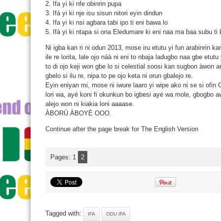
2. Ifa yi ki nfe obinrin pupa
3. Ifá yi ki nje isu sisun nitori eyin dindun
4. Ifa yi ki nsi agbara tabi ipo ti eni bawa lo
5. Ifá yi ki ntapa si ona Eledumare ki eni naa ma baa subu ti 
Ni igba kan ri ni odun 2013, mose iru etutu yi fun arabinrin k
ile re lorita, lale ojo náà ni eni to nbaja ladugbo naa gbe etutu 
to di ojo keji won gbe lo si celestial soosi kan sugbon àwon a
gbelo si ilu re, nipa to pe ojo keta ni orun gbalejo re.
Eyin eniyan mi, mose ni iwure laaro yi wipe ako ni se si ofin
lori wa, ayé koni fi okunkun bo igbesi ayé wa mole, gbogbo a
alejo won ni kiakia loni aaaase.
ÀBORÚ ÀBOYÈ OOO.
Continue after the page break for The English Version
Pages:
1
2
Tagged with:
IFA
ODU IFA