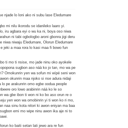
 se njade lo loni ako ni subu lase Eledumare
bo mi nilu ikorodu se idanileko laaro yi.
, iru agbara eyi o wu ka ni, boya oso niwa
rahun ni tabi ogbologbo aroni gbonra jigi deru
fete niwa niwaju Eledumare, Olorun Eledumare
i e jeki a maa rora lo kasi maa fi bowo fun
gbo ti mo ti nsise, mo jade ninu oko ayokele
u opopona sugbon aso náà ko jo tan, mo wa pe
 yi? Omokunrin yen wa sofun mi wípé seni won
i awon okunrin maa njoko si nse adura nidaji
wa lo pe arakunrin omo egbe oodua people
nbeere oro lowo arabinrin náà ko le so
won wa gbe ibon ti won ni ko bo aso orun re o
eju yen won wa omobinrin yi ti won ko ri mo,
otan naa sinu kota nitori ki awon eniyan ma baa
e sugbon emi mo wipe ninu awon ika aje ni to
bawi.
orun ko baiti setan lati jewo ara re fun