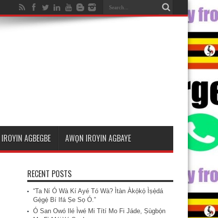
IROYIN AGBEGBE
AWỌN IROYIN AGBAYE
RECENT POSTS
“Ta Ní Ó Wà Kí Ayé Tó Wà? Ìtàn Àkọ́kọ́ Ìṣẹ̀dá
Gẹ́gẹ́ Bí Ifá Ṣe Sọ Ó.”
Ó San Owó Ilé Ìwé Mi Títí Mo Fi Jáde, Ṣùgbọ́n