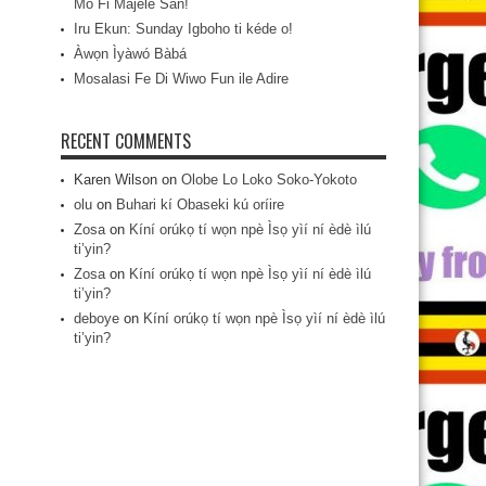
Mo Fi Májèlé San!
Iru Ekun: Sunday Igboho ti kéde o!
Àwọn Ìyàwó Bàbá
Mosalasi Fe Di Wiwo Fun ile Adire
RECENT COMMENTS
Karen Wilson
on
Olobe Lo Loko Soko-Yokoto
olu
on
Buhari kí Obaseki kú oríire
Zosa
on
Kíní orúkọ tí wọn npè Ìsọ yìí ní èdè ìlú
ti’yin?
Zosa
on
Kíní orúkọ tí wọn npè Ìsọ yìí ní èdè ìlú
ti’yin?
deboye
on
Kíní orúkọ tí wọn npè Ìsọ yìí ní èdè ìlú
ti’yin?