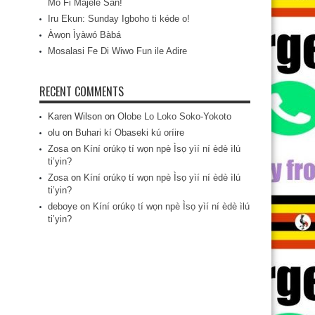
Mo Fi Májèlé San!
Iru Ekun: Sunday Igboho ti kéde o!
Àwọn Ìyàwó Bàbá
Mosalasi Fe Di Wiwo Fun ile Adire
RECENT COMMENTS
Karen Wilson
on
Olobe Lo Loko Soko-Yokoto
olu
on
Buhari kí Obaseki kú oríire
Zosa
on
Kíní orúkọ tí wọn npè Ìsọ yìí ní èdè ìlú
ti’yin?
Zosa
on
Kíní orúkọ tí wọn npè Ìsọ yìí ní èdè ìlú
ti’yin?
deboye
on
Kíní orúkọ tí wọn npè Ìsọ yìí ní èdè ìlú
ti’yin?