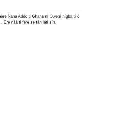
àre Nana Addo ti Ghana ní Owerri nígbà tí ó
 . Ère náà ti férè se tán láti sín.