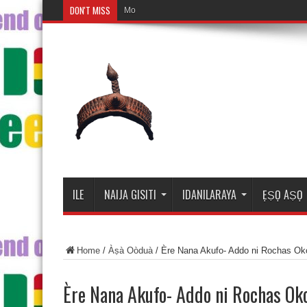
DON'T MISS
Mosalasi Fe Di Wi
ILE
NAIJA GISITI
IDANILARAYA
ẸṢỌ AṢỌ
Home
/
Àṣà Oòduà
/
Ère Nana Akufo- Addo ni Rochas Oko
Ère Nana Akufo- Addo ni Rochas Oko