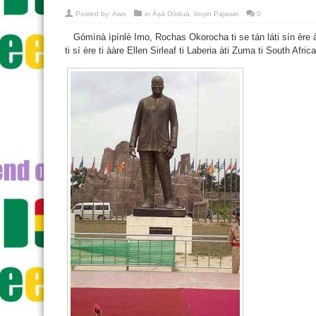
Posted by:
Awo
in
Àṣà Oòduà
,
Iroyin Pajawiri
0
Gómìnà ìpínlè Imo, Rochas Okorocha ti se tán láti sín ère à
ti sí ère ti ààre Ellen Sirleaf ti Laberia àti Zuma ti South Africa