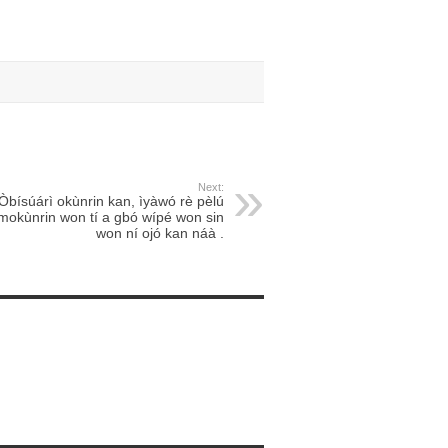
Next:
Òbísúárì okùnrin kan, ìyàwó rè pèlú
mokùnrin won tí a gbó wípé won sin
won ní ojó kan náà .