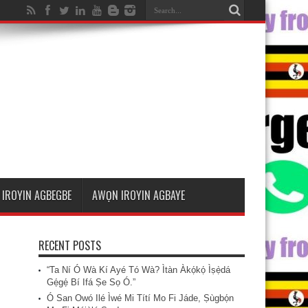
IROYIN AGBEGBE
AWỌN IROYIN AGBAYE
RECENT POSTS
“Ta Ní Ó Wà Kí Ayé Tó Wà? Ìtàn Àkọ́kọ́ Ìṣẹ̀dá
Gẹ́gẹ́ Bí Ifá Ṣe Sọ Ó.”
Ó San Owó Ilé Ìwé Mi Títí Mo Fi Jáde, Ṣùgbọ́n