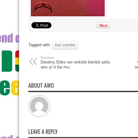
Tagged with:
ÀṢÀ YORÙBÁ
Previous:
Destiny Etiko wo sòkòtò bénbé pèlú
aso yí ó ba mu.
o
ABOUT AWO
LEAVE A REPLY