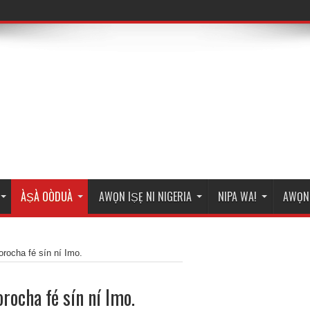
ÀṢÀ OÒDUÀ
AWỌN IṢẸ NI NIGERIA
NIPA WA!
AWỌN 
rocha fé sín ní Imo.
rocha fé sín ní Imo.