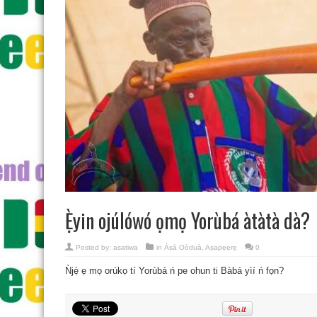
Ẹ̀yin ojúlówó ọmọ Yorùbá àtàtà dà?
Posted by:
asatiwa
in
Àṣà Oòduà
,
Aṣapẹẹrẹ
0
Ǹjẹ́ ẹ mọ orúkọ tí Yorùbá ń pe ohun ti Bàbá yìí ń fọn?