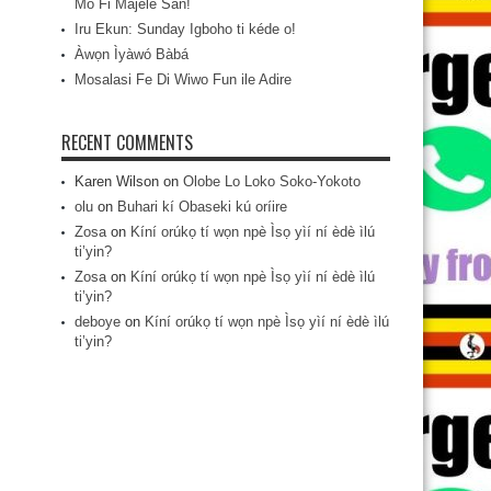
Mo Fi Májèlé San!
Iru Ekun: Sunday Igboho ti kéde o!
Àwọn Ìyàwó Bàbá
Mosalasi Fe Di Wiwo Fun ile Adire
RECENT COMMENTS
Karen Wilson
on
Olobe Lo Loko Soko-Yokoto
olu
on
Buhari kí Obaseki kú oríire
Zosa
on
Kíní orúkọ tí wọn npè Ìsọ yìí ní èdè ìlú
ti’yin?
Zosa
on
Kíní orúkọ tí wọn npè Ìsọ yìí ní èdè ìlú
ti’yin?
deboye
on
Kíní orúkọ tí wọn npè Ìsọ yìí ní èdè ìlú
ti’yin?