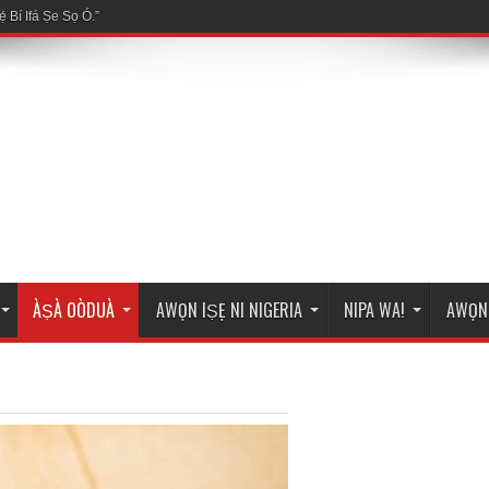
ÀṢÀ OÒDUÀ
AWỌN IṢẸ NI NIGERIA
NIPA WA!
AWỌN 