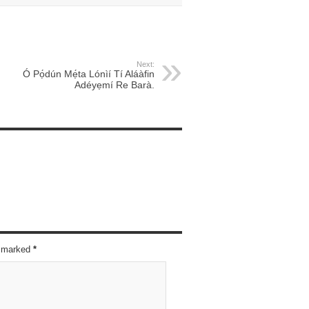
Next:
Ó Pọ́dún Mẹ́ta Lónìí Tí Aláàfin
Adéyẹmí Re Barà.
re marked
*