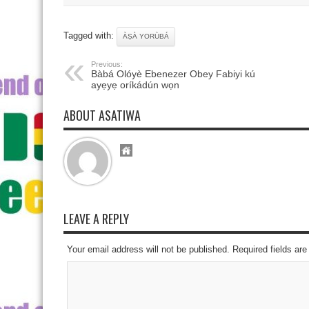
Tagged with:
ÀṢÀ YORÙBÁ
Previous:
Bàbá Olóyè Ebenezer Obey Fabiyi kú
ayẹyẹ oríkádún wọn
ABOUT ASATIWA
LEAVE A REPLY
Your email address will not be published. Required fields a