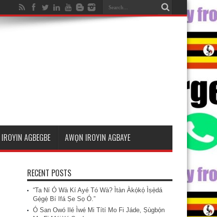
IROYIN AGBEGBE
AWỌN IROYIN AGBAYE
RECENT POSTS
“Ta Ní Ó Wà Kí Ayé Tó Wà? Ìtàn Àkọ́kọ́ Ìṣẹ̀dá
Gẹ́gẹ́ Bí Ifá Ṣe Sọ Ó.”
Ó San Owó Ilé Ìwé Mi Títí Mo Fi Jáde, Ṣùgbọ́n