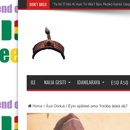
DON'T MISS
Mosalasi Fe
ILE
NAIJA GISITI
IDANILARAYA
ẸṢỌ AṢỌ
Home
/
Àṣà Oòduà
/
Ẹ̀yin ojúlówó ọmọ Yorùbá àtàtà dà?