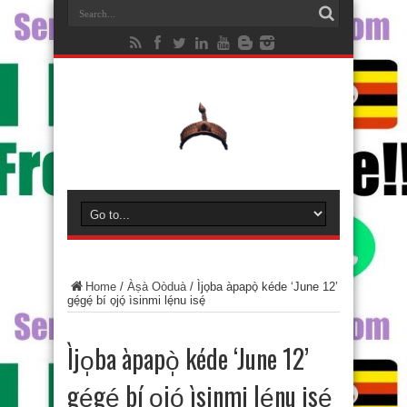
Home
/
Àṣà Oòduà
/
Ìjo̩ba àpapò̩ kéde ‘June 12’
gé̩gé̩ bí o̩jó̩ ìsinmi lé̩nu isé̩
Ìjo̩ba àpapò̩ kéde ‘June 12’
gé̩gé̩ bí o̩jó̩ ìsinmi lé̩nu isé̩