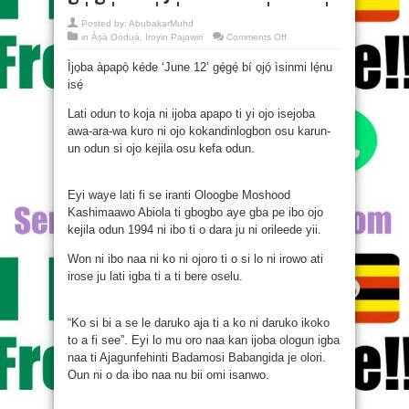
Posted by:
AbubakarMuhd
on
in
Àṣà Oòduà
,
Iroyin Pajawiri
Comments Off
Ìjo̩ba
àpapò̩
Ìjo̩ba àpapò̩ kéde ‘June 12’ gé̩gé̩ bí o̩jó̩ ìsinmi lé̩nu
kéde
‘June
isé̩
12’
gé̩gé̩
bí
Lati odun to koja ni ijoba apapo ti yi ojo isejoba
o̩jó̩
ìsinmi
awa-ara-wa kuro ni ojo kokandinlogbon osu karun-
lé̩nu
un odun si ojo kejila osu kefa odun.
isé̩
Eyi waye lati fi se iranti Oloogbe Moshood
Kashimaawo Abiola ti gbogbo aye gba pe ibo ojo
kejila odun 1994 ni ibo ti o dara ju ni orileede yii.
Won ni ibo naa ni ko ni ojoro ti o si lo ni irowo ati
irose ju lati igba ti a ti bere oselu.
“Ko si bi a se le daruko aja ti a ko ni daruko ikoko
to a fi see”. Eyi lo mu oro naa kan ijoba ologun igba
naa ti Ajagunfehinti Badamosi Babangida je olori.
Oun ni o da ibo naa nu bii omi isanwo.