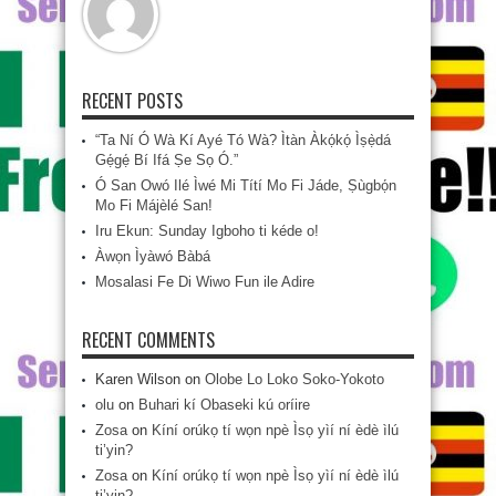
RECENT POSTS
“Ta Ní Ó Wà Kí Ayé Tó Wà? Ìtàn Àkọ́kọ́ Ìṣẹ̀dá
Gẹ́gẹ́ Bí Ifá Ṣe Sọ Ó.”
Ó San Owó Ilé Ìwé Mi Títí Mo Fi Jáde, Ṣùgbọ́n
Mo Fi Májèlé San!
Iru Ekun: Sunday Igboho ti kéde o!
Àwọn Ìyàwó Bàbá
Mosalasi Fe Di Wiwo Fun ile Adire
RECENT COMMENTS
Karen Wilson
on
Olobe Lo Loko Soko-Yokoto
olu
on
Buhari kí Obaseki kú oríire
Zosa
on
Kíní orúkọ tí wọn npè Ìsọ yìí ní èdè ìlú
ti’yin?
Zosa
on
Kíní orúkọ tí wọn npè Ìsọ yìí ní èdè ìlú
ti’yin?