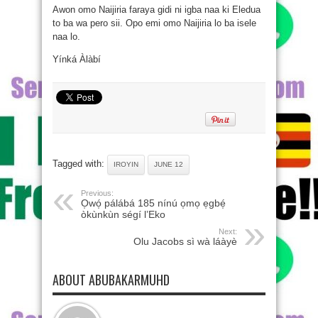
Awon omo Naijiria faraya gidi ni igba naa ki Eledua
to ba wa pero sii. Opo emi omo Naijiria lo ba isele
naa lo.
Yínká Àlàbí
Tagged with:
IROYIN
JUNE 12
Previous:
O̩wó̩ pálábá 185 nínú o̩mo̩ e̩gbé̩
òkùnkùn ségí l’Eko
Next:
Olu Jacobs sì wà láàyè
ABOUT ABUBAKARMUHD