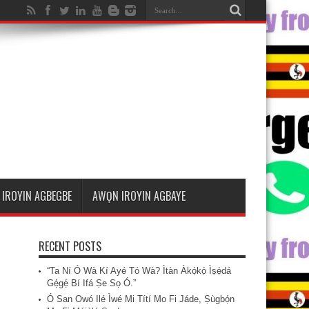
IROYIN AGBEGBE
AWỌN IROYIN AGBAYE
RECENT POSTS
“Ta Ní Ó Wà Kí Ayé Tó Wà? Ìtàn Àkọ́kọ́ Ìṣẹ̀dá
Gẹ́gẹ́ Bí Ifá Ṣe Sọ Ó.”
Ó San Owó Ilé Ìwé Mi Títí Mo Fi Jáde, Ṣùgbọ́n