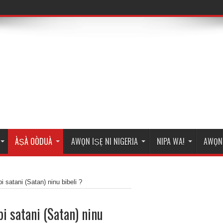
ÀṢÀ OÒDUÀ
AWỌN IṢẸ NI NIGERIA
NIPA WA!
AWỌN 
i satani (Satan) ninu bibeli ?
bi satani (Satan) ninu