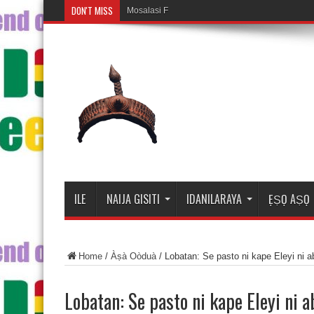
DON'T MISS
Mosalasi Fe Di Wiwo Fun ile
ILE
NAIJA GISITI
IDANILARAYA
ẸṢỌ AṢỌ
Home
/
Àṣà Oòduà
/
Lobatan: Se pasto ni kape Eleyi ni ab
Lobatan: Se pasto ni kape Eleyi ni a