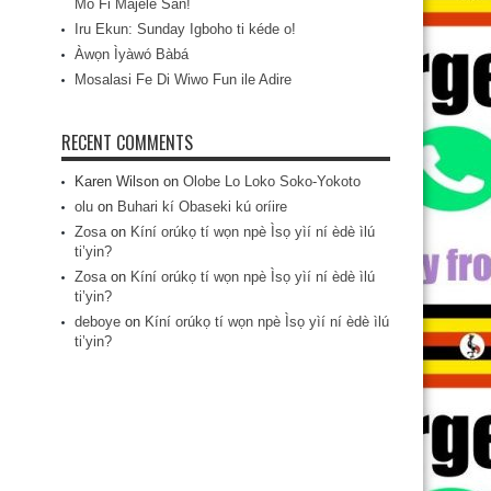
Mo Fi Májèlé San!
Iru Ekun: Sunday Igboho ti kéde o!
Àwọn Ìyàwó Bàbá
Mosalasi Fe Di Wiwo Fun ile Adire
RECENT COMMENTS
Karen Wilson
on
Olobe Lo Loko Soko-Yokoto
olu
on
Buhari kí Obaseki kú oríire
Zosa
on
Kíní orúkọ tí wọn npè Ìsọ yìí ní èdè ìlú
ti’yin?
Zosa
on
Kíní orúkọ tí wọn npè Ìsọ yìí ní èdè ìlú
ti’yin?
deboye
on
Kíní orúkọ tí wọn npè Ìsọ yìí ní èdè ìlú
ti’yin?