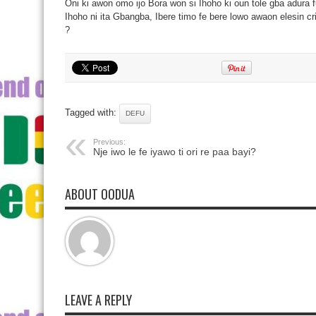
Oni ki awon omo ijo Bora won si Ihoho ki oun tole gba adura 
Ihoho ni ita Gbangba, Ibere timo fe bere lowo awaon elesin cris
?
Tagged with:
DEFU
Previous:
Nje iwo le fe iyawo ti ori re paa bayi?
ABOUT OODUA
LEAVE A REPLY