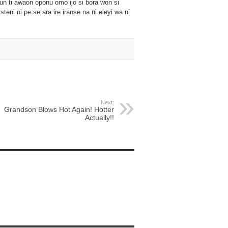
fun ti awaon oponu omo ijo si bora won si
teni ni pe se ara ire iranse na ni eleyi wa ni
Next:
Grandson Blows Hot Again! Hotter
Actually!!