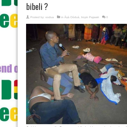
bibeli ?
Posted by:
oodua
in
Àṣà Oòduà
,
Iroyin Pajawiri
0