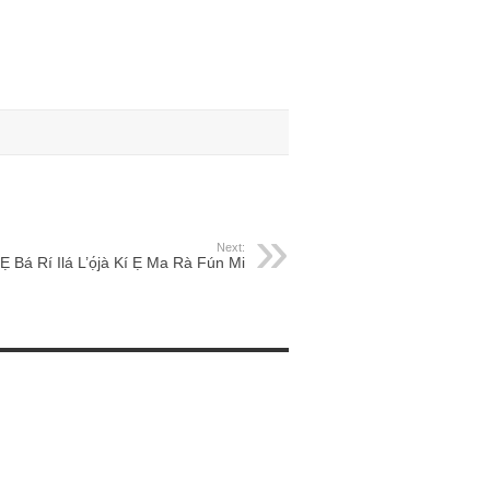
Next:
 Ẹ Bá Rí Ilá L’ọ́jà Kí Ẹ Ma Rà Fún Mi