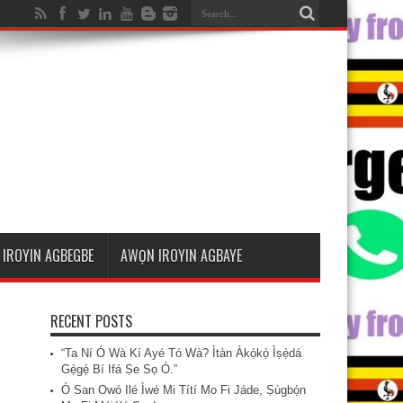
IROYIN AGBEGBE
AWỌN IROYIN AGBAYE
RECENT POSTS
“Ta Ní Ó Wà Kí Ayé Tó Wà? Ìtàn Àkọ́kọ́ Ìṣẹ̀dá
Gẹ́gẹ́ Bí Ifá Ṣe Sọ Ó.”
Ó San Owó Ilé Ìwé Mi Títí Mo Fi Jáde, Ṣùgbọ́n