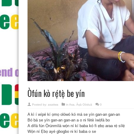
Òfún kò rẹ́tẹ̀ be yín
Posted by:
asatiwa
in
Asa
,
Àṣà Oòduà
0
A kì í wípé kí ọmọ olówó kó má se yín gan-an gan-an
Bó bá ṣe yín gan-an gan-an a o ni fètè ìwọ̀fà bo
A dífá fún Ọ̀rúnmìlà wọ́n ní kí baba kó fi ẹbọ araa rẹ̀ sílẹ̀
Wọ́n ní Ẹbọ ayé gbogbo ni kí baba o se