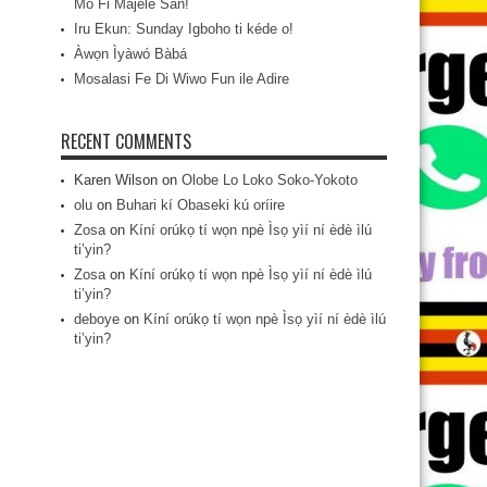
Mo Fi Májèlé San!
Iru Ekun: Sunday Igboho ti kéde o!
Àwọn Ìyàwó Bàbá
Mosalasi Fe Di Wiwo Fun ile Adire
RECENT COMMENTS
Karen Wilson
on
Olobe Lo Loko Soko-Yokoto
olu
on
Buhari kí Obaseki kú oríire
Zosa
on
Kíní orúkọ tí wọn npè Ìsọ yìí ní èdè ìlú
ti’yin?
Zosa
on
Kíní orúkọ tí wọn npè Ìsọ yìí ní èdè ìlú
ti’yin?
deboye
on
Kíní orúkọ tí wọn npè Ìsọ yìí ní èdè ìlú
ti’yin?