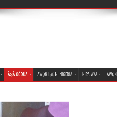
ÀṢÀ OÒDUÀ
AWỌN IṢẸ NI NIGERIA
NIPA WA!
AWỌN 