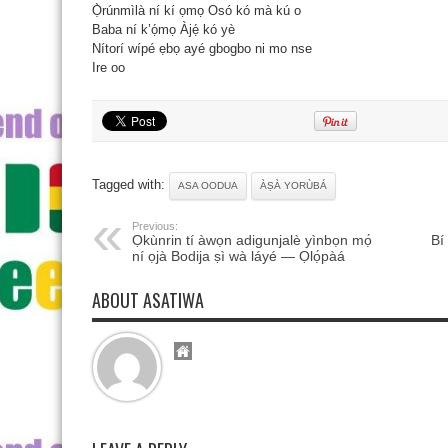
Ọ̀rúnmìlà ní kí ọmọ Osó kó mà kú o
Baba ní k’ọ́mọ Àjẹ́ kó yè
Nítorí wípé ẹbọ ayé gbogbo ni mo nse
Ire oo
Tagged with:
ASA OODUA
ÀṢÀ YORÙBÁ
Previous:
Ọkùnrin tí àwọn adigunjalè yìnbọn mọ́
Bí
ní ọjà Bodija ṣì wà láyé — Ọlọ́pàá
ABOUT ASATIWA