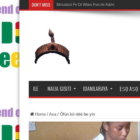
DON'T MISS
Mosalasi Fe Di Wiwo Fun ile Adire
ILE
NAIJA GISITI
IDANILARAYA
ẸṢỌ AṢỌ
Home
/
Asa
/
Òfún kò rẹ́tẹ̀ be yín