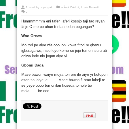
Posted by:
ayangalu
in
Àṣà Oòduà
,
Iroyin Pajawiri
0
Hummmmmm eni taferi laferi kosojo taji tao reyan
#nje O mo pe ohun ti ntan lodun eegungun?
Woo Orewa
Mo tori pe aiye nfe ooo loni kowa fitori re gbewu
igberaga wo, nise loye komo se jeje tori oni suru ati
oniwa irele nio jogun aiye yi
Gbomi Dada
Mase bawon waiye moya tori oro ile aiye yi kotopon
asan sa laiye je…….. Mase bawon fi omo lakeji re
se yeye oooo tori onilari koseda tomole tio
mola…….ire ooo