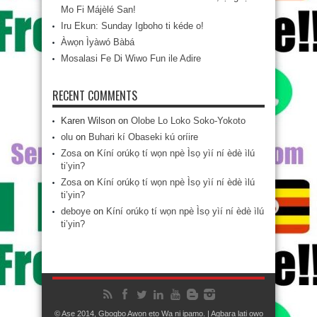
Mo Fi Májèlé San!
Iru Ekun: Sunday Igboho ti kéde o!
Àwọn Ìyàwó Bàbá
Mosalasi Fe Di Wiwo Fun ile Adire
RECENT COMMENTS
Karen Wilson
on
Olobe Lo Loko Soko-Yokoto
olu
on
Buhari kí Obaseki kú oríire
Zosa
on
Kíní orúkọ tí wọn npè Ìsọ yìí ní èdè ìlú
ti’yin?
Zosa
on
Kíní orúkọ tí wọn npè Ìsọ yìí ní èdè ìlú
ti’yin?
deboye
on
Kíní orúkọ tí wọn npè Ìsọ yìí ní èdè ìlú
ti’yin?
© Aṣẹ 2014, Gbogbo Awọn ẹtọ Wa ni ipamọ. | Agbara lati owo