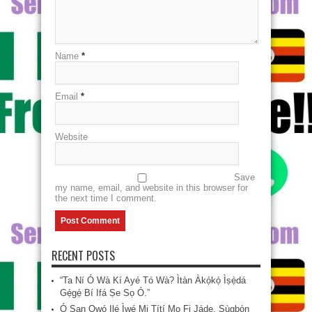
Name
*
Email
*
Website
Save
my name, email, and website in this browser for
the next time I comment.
RECENT POSTS
“Ta Ní Ó Wà Kí Ayé Tó Wà? Ìtàn Àkọ́kọ́ Ìṣẹ̀dá
Gẹ́gẹ́ Bí Ifá Ṣe Sọ Ó.”
Ó San Owó Ilé Ìwé Mi Títí Mo Fi Jáde, Ṣùgbọ́n