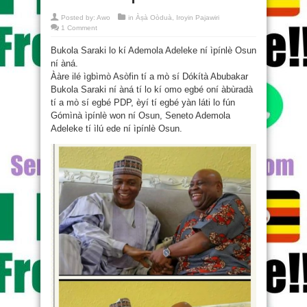
Posted by:
Awo
in
Àṣà Oòduà
,
Iroyin Pajawiri
1 Comment
Bukola Saraki lo kí Ademola Adeleke ní ìpínlè Osun
ní àná.
Ààre ilé ìgbìmò Asòfin tí a mò sí Dókítà Abubakar
Bukola Saraki ní àná tí lo kí omo egbé oní àbùradà
tí a mò sí egbé PDP, èyí tí egbé yàn láti lo fún
Gómìnà ìpínlè won ní Osun, Seneto Ademola
Adeleke tí ìlú ede ní ìpínlè Osun.