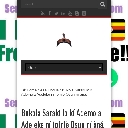
Home
/
Àṣà Oòduà
/
Bukola Saraki lo kí
Ademola Adeleke ní ìpínlè Osun ní àná.
Bukola Saraki lo kí Ademola
Adeleke ní ìpínlè Osun ní àná.