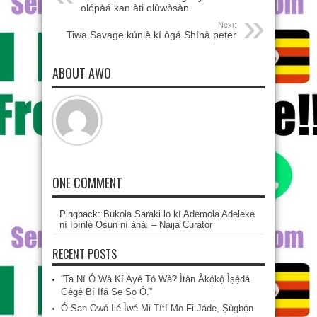
olópàá kan àti olùwòsàn.
Next:
Tiwa Savage kúnlè kí ògá Shínà peter
ABOUT AWO
ONE COMMENT
Pingback:
Bukola Saraki lo kí Ademola Adeleke
ní ìpínlè Osun ní àná. – Naija Curator
RECENT POSTS
“Ta Ní Ó Wà Kí Ayé Tó Wà? Ìtàn Àkọ́kọ́ Ìṣẹ̀dá
Gẹ́gẹ́ Bí Ifá Ṣe Sọ Ó.”
Ó San Owó Ilé Ìwé Mi Títí Mo Fi Jáde, Ṣùgbọ́n