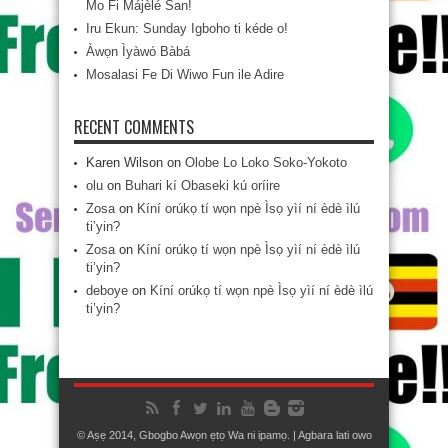
Mo Fi Májèlé San!
Iru Ekun: Sunday Igboho ti kéde o!
Àwọn Ìyàwó Bàbá
Mosalasi Fe Di Wiwo Fun ile Adire
RECENT COMMENTS
Karen Wilson
on
Olobe Lo Loko Soko-Yokoto
olu
on
Buhari kí Obaseki kú oríire
Zosa
on
Kíní orúkọ tí wọn npè Ìsọ yìí ní èdè ìlú
ti’yin?
Zosa
on
Kíní orúkọ tí wọn npè Ìsọ yìí ní èdè ìlú
ti’yin?
deboye
on
Kíní orúkọ tí wọn npè Ìsọ yìí ní èdè ìlú
ti’yin?
© Aṣẹ 2014, Gbogbo Awọn ẹtọ Wa ni ipamọ. | Agbara lati owo