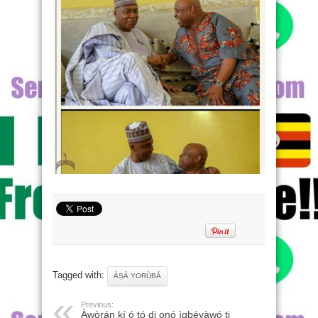
Tagged with:
ÀṢÀ YORÙBÁ
Previous:
Àwòrán kí ó tó di onó ìgbéyàwó ti