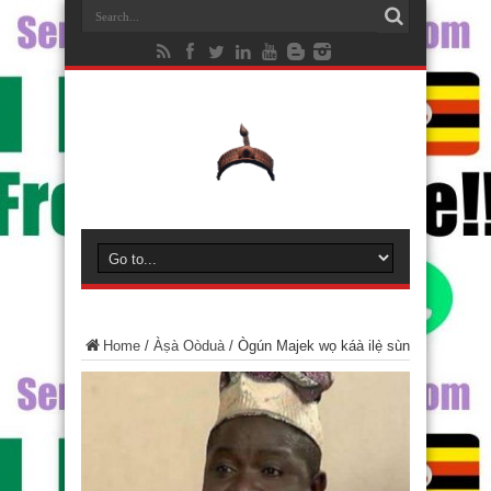
Home
/
Àṣà Oòduà
/
Ògún Majek wọ káà ilẹ̀ sùn