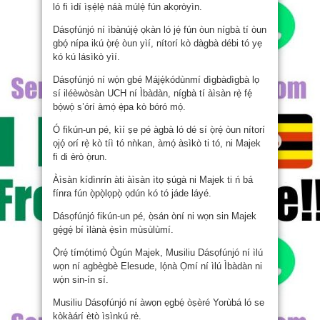
ló fi ìdí ìṣẹ̀lẹ̀ náà múlẹ̀ fún akọròyìn.
Dásọfúnjó ní ìbànújẹ́ ọkàn ló jẹ́ fún òun nígbà tí òun
gbọ́ nípa ikú ọ̀rẹ́ òun yìí, nítorí kò dàgbà débi tó yẹ
kó kú lásìkò yìí.
Dásọfúnjó ní wọ́n gbé Májẹ́kódùnmí dìgbàdìgbà lọ
sí iléèwòsàn UCH ní Ìbàdàn, nígbà tí àìsàn rẹ̀ fẹ́
bọ́wọ́ s’órí àmọ́ ẹ̀pa kò bóró mọ́.
Ó fikún-un pé, kìí ṣe pé àgbà ló dé sí ọ̀rẹ́ òun nítorí
ọjọ́ orí rẹ̀ kò tíì tó nǹkan, àmọ́ àsìkò ti tó, ni Majek
fi di èrò ọ̀run.
Àìsàn kídìnrín àti àìsàn ìtọ ṣúgà ni Majek ti ń bá
fínra fún ọ̀pọ̀lọpọ̀ ọdún kó tó jáde láyé.
Dásọfúnjó fikún-un pé, ọ̀sán òní ni wọn sin Majek
gẹ́gẹ́ bí ìlànà ẹ̀sìn mùsùlùmí.
Ọ̀rẹ́ tímọ́timọ́ Ògún Majek, Musiliu Dásọfúnjó ní ìlú
wọn ní agbègbè Elesude, lọ́nà Ọmí ní ìlú Ìbàdàn ni
wọ́n sin-ín sí.
Musiliu Dásọfúnjó ní àwọn ẹgbẹ́ òṣèré Yorùbá ló se
kòkàárí ètò ìsìnkú rẹ̀.