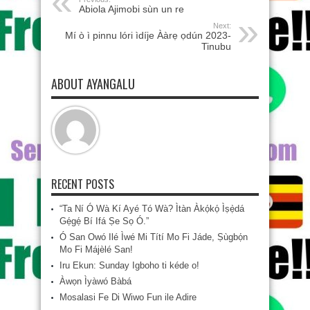
Abiola Ajimobi sùn un re
Next:
Mí ò ì pinnu lóri ìdíje Ààrẹ ọdún 2023-
Tinubu
ABOUT AYANGALU
RECENT POSTS
“Ta Ní Ó Wà Kí Ayé Tó Wà? Ìtàn Àkọ́kọ́ Ìṣẹ̀dá
Gẹ́gẹ́ Bí Ifá Ṣe Sọ Ó.”
Ó San Owó Ilé Ìwé Mi Títí Mo Fi Jáde, Ṣùgbọ́n
Mo Fi Májèlé San!
Iru Ekun: Sunday Igboho ti kéde o!
Àwọn Ìyàwó Bàbá
Mosalasi Fe Di Wiwo Fun ile Adire