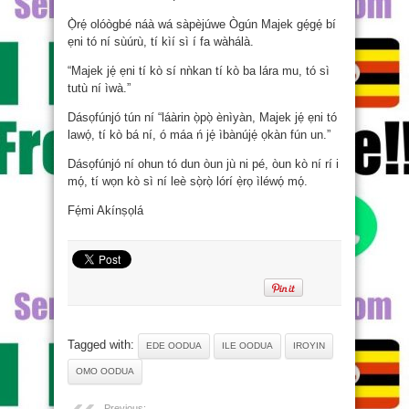
Ọ̀rẹ́ olóògbé náà wá sàpèjúwe Ògún Majek gẹ́gẹ́ bí
ẹni tó ní sùúrù, tí kìí sì í fa wàhálà.
“Majek jẹ́ ẹni tí kò sí nǹkan tí kò ba lára mu, tó sì
tutù ní ìwà.”
Dásọfúnjó tún ní “láàrin ọ̀pọ̀ ènìyàn, Majek jẹ́ ẹni tó
lawọ́, tí kò bá ní, ó máa ń jẹ́ ìbànújẹ́ ọkàn fún un.”
Dásọfúnjó ní ohun tó dun òun jù ni pé, òun kò ní rí i
mọ́, tí wọn kò sì ní leè sọ̀rọ̀ lórí ẹ̀rọ ìléwọ́ mọ́.
Fẹ́mi Akínṣọlá
Tagged with:
EDE OODUA
ILE OODUA
IROYIN
OMO OODUA
Previous: