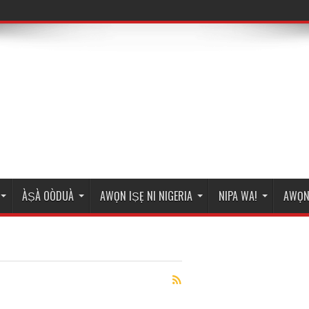
ÀṢÀ OÒDUÀ
AWỌN IṢẸ NI NIGERIA
NIPA WA!
AWỌN