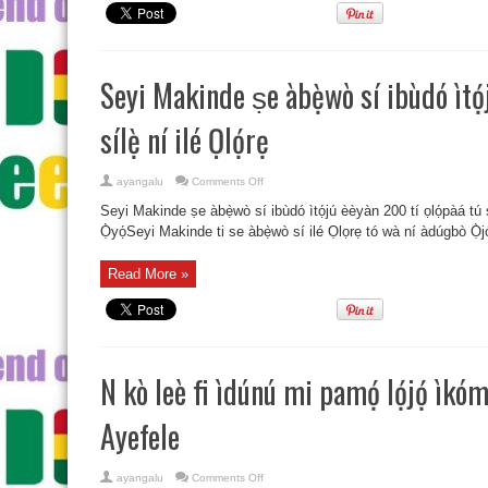
Seyi Makinde ṣe àbẹ̀wò sí ibùdó ìtọ́
sílẹ̀ ní ilé Ọlọ́rẹ
on
ayangalu
Comments Off
Seyi
Makinde
Seyi Makinde ṣe àbẹ̀wò sí ibùdó ìtọ́jú èèyàn 200 tí ọlọ́pàá tú s
ṣe
àbẹ̀wò
Ọ̀yọ́Seyi Makinde ti se àbẹ̀wò sí ilé Ọlọrẹ tó wà ní àdúgbò Ọ̀jọ́
sí
ibùdó
ìtọ́jú
Read More »
èèyàn
200
tí
ọlọ́pàá
tú
sílẹ̀
ní
ilé
Ọlọ́rẹ
N kò leè fi ìdúnú mi pamọ́ lọ́jọ́ ìk
Ayefele
on
ayangalu
Comments Off