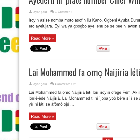
ayangalu
1 Comment
Iroyin asise nomba moto asofin ilu Kano, Ogbeni Ayuba Durum r
ero ayelujara. Eyi wa ya gbogbo aye lenu pe se bee ni awon ajo
Read More »
Lai Mohammed fa o̩mo̩ Naijiria létí 
on
ayangalu
Comments Off
Lai
Mohammed
Lai Mohammed fa ọmọ Nàìjíríà létí lórí ìròyìn òfegè Fẹ́mi Akínṣ
fa
o̩mo̩
lórílẹ̀-èdè Nàìjíríà, Lai Mohammed ti ní ìjọba yóò bẹ̀rẹ̀ ṣí í ṣ
Naijiria
yìí ni láti ṣe àfọ̀mọ́ ojú ...
létí
lórí
ìròyìn
òfegè
Read More »