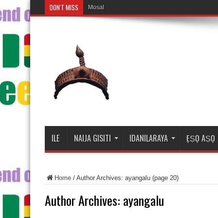
DON'T MISS
Mosalasi Fe Di Wiwo Fun ile Ad
ILE
NAIJA GISITI
IDANILARAYA
ẸṢỌ AṢỌ
Home
/
Author Archives: ayangalu
(page 20)
Author Archives: ayangalu