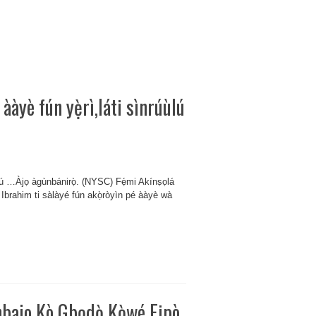
ààyè fún yẹ̀rì,láti sìnrúùlú
úùlú …Àjọ àgùnbánirọ̀. (NYSC) Fẹ́mi Akínṣọlá
u Ibrahim ti sàlàyé fún akọ̀ròyìn pé ààyè wà
bajo Kò Gbọdọ̀ Kọ̀wé Fipò