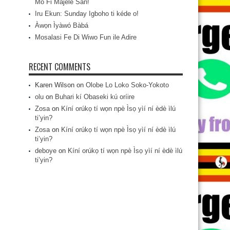
Mo Fi Májèlé San!
Iru Ekun: Sunday Igboho ti kéde o!
Àwọn Ìyàwó Bàbá
Mosalasi Fe Di Wiwo Fun ile Adire
RECENT COMMENTS
Karen Wilson
on
Olobe Lo Loko Soko-Yokoto
olu
on
Buhari kí Obaseki kú oríire
Zosa
on
Kíní orúkọ tí wọn npè Ìsọ yìí ní èdè ìlú
ti’yin?
Zosa
on
Kíní orúkọ tí wọn npè Ìsọ yìí ní èdè ìlú
ti’yin?
deboye
on
Kíní orúkọ tí wọn npè Ìsọ yìí ní èdè ìlú
ti’yin?