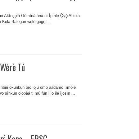
Fẹ́mi Akínṣọlá Gómìnà àná ní Ìpínlẹ̀ Ọ̀yọ́ Abiola
rẹ̀ Kọla Balogun wọlé gẹ́gẹ́ ...
à Wèrè Tú
ribiri òkuǹkùn ọ̀rọ̀ lójú ọmọ aádámọ̀ ,ìmọ̀lẹ̀
 ṣìnkún ọlọpàá ti mú fún lílo ilé ìjọsìn ...
ip’ Kano – FRSC