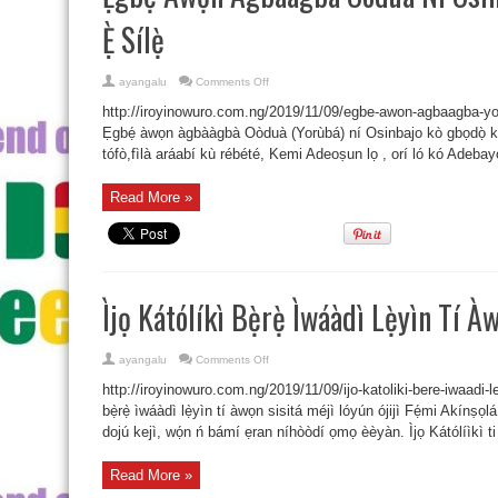
Ẹ̀ Sílẹ̀
on
ayangalu
Comments Off
Ẹgbẹ́
Àwọn
http://iroyinowuro.com.ng/2019/11/09/egbe-awon-agbaagba-yor
Àgbààgbà
Oòduà
Ẹgbẹ́ àwọn àgbààgbà Oòduà (Yorùbá) ní Osinbajo kò gbọdọ̀ kọ̀w
Ní
tófò,fìlà aráabí kù rébété, Kemi Adeoṣun lọ , orí ló kó Adebayọ S
Osinbajo
Kò
Gbọdọ̀
Kọ̀wé
Read More »
Fipò
Ẹ̀
Sílẹ̀
Ìjọ Kátólíkì Bẹ̀rẹ̀ Ìwáàdì Lẹ̀yìn Tí À
on
ayangalu
Comments Off
Ìjọ
Kátólíkì
http://iroyinowuro.com.ng/2019/11/09/ijo-katoliki-bere-iwaadi-ley
Bẹ̀rẹ̀
Ìwáàdì
bẹ̀rẹ̀ ìwáàdì lẹ̀yìn tí àwọn sisitá méjì lóyún ójijì Fẹ́mi Akínṣọl
Lẹ̀yìn
dojú kejì, wọ́n ń bámí ẹran níhòòdí ọmọ èèyàn. Ìjọ Kátólíìkì ti
Tí
Àwọn
Sisitá
Méjì
Read More »
Lóyún
Ójijì