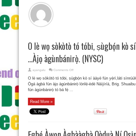
O lè wọ sòkòtò tó tóbi, ṣùgbọ́n kò sí 
…Àjọ àgùnbánirọ̀. (NYSC)
on
ayangalu
Comments Off
O
lè
O lè wọ sòkòtò tó tóbi, ṣùgbọ́n kò sí ààyè fún yẹ̀rì,láti sìnr
wọ
sòkòtò
Ọ̀gá àgbà fún àjọ àgùnbánirọ̀ lórilẹ̀-èdè Nàìjíríà, Brig. Shuaib
tó
fún àgùnbánirọ̀ tó bá fẹ́ ...
tóbi,
ṣùgbọ́n
kò
sí
Read More »
ààyè
fún
yẹ̀rì,láti
sìnrúùlú
…
Àjọ
àgùnbánirọ̀.
(NYSC)
Ẹgbẹ́ Àwọn Àgbààgbà Oòduà Ní Osin