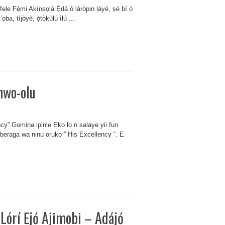
ele Fẹ́mi Akínṣọlá Ẹ̀dá ò láròpin láyé, ṣé bí ó
ọba, tìjòyè, ọ̀tọ̀kùlú ìlú ...
anwo-olu
cy”.Gomina ipinle Eko lo n salaye yii fun
gberaga wa ninu oruko ” His Excellency “. E
 Lórí Ẹjọ́ Ajimobi – Adájọ́