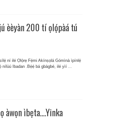
jú èèyàn 200 tí ọlọ́pàá tú
ílẹ̀ ní ilé Ọlọ́rẹ Fẹ́mi Akínṣọlá Gómìnà ìpínlẹ̀
 nílùú Ibadan .Bẹ́ẹ̀ bá gbàgbé, ilé yìí ...
ómọ àwọn ìbẹta….Yinka